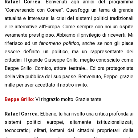
Rafael Correa:
Benvenuti agli amici del programma
o
p
I
s
n
“Conversando con Correa”. Quest’oggi un tema di grande
k
p
n
k
attualità e interesse: la crisi dei sistemi politici tradizionali
e le alternative all’Europa. Come sempre con noi un ospite
veramente prestigioso. Abbiamo il privilegio di riceverti. Mi
riferisco ad un
fenomeno politico
, anche se non gli piace
essere definito un politico, ma un rappresentante dei
cittadini. Il grande Giuseppe Grillo, meglio conosciuto come
Beppe Grillo. Comico, attore teatrale… Ed ora protagonista
della vita pubblica del suo paese. Benvenuto, Beppe, grazie
mille per aver accettato il nostro invito.
Beppe Grillo:
Vi ringrazio molto. Grazie tante.
Rafael Correa:
Ebbene, tu hai rivolto una critica profonda ai
sistemi politici europei, altamente istituzionalizzati,
tecnocratici, elitari, lontani dai cittadini proprietari della