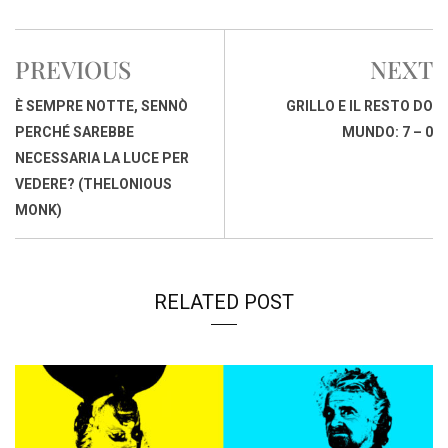
c
a
n
r
a
p
i
e
t
k
e
i
y
n
PREVIOUS
NEXT
b
s
e
a
l
L
t
o
A
d
d
i
È SEMPRE NOTTE, SENNÒ
GRILLO E IL RESTO DO
o
p
I
s
n
PERCHÉ SAREBBE
MUNDO: 7 – 0
k
p
n
k
NECESSARIA LA LUCE PER
VEDERE? (THELONIOUS
MONK)
RELATED POST