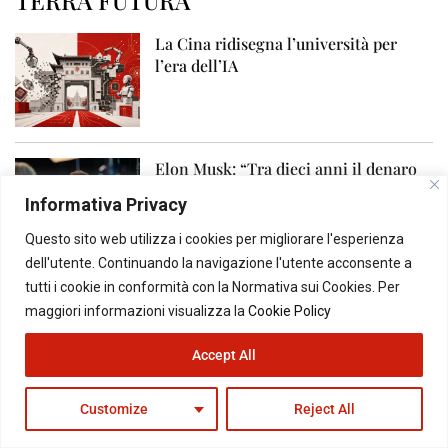
TERRA FUTURA
La Cina ridisegna l’università per
l’era dell’IA
Elon Musk: “Tra dieci anni il denaro
potrebbe non servire più”
Informativa Privacy
Questo sito web utilizza i cookies per migliorare l'esperienza
dell'utente. Continuando la navigazione l'utente acconsente a
tutti i cookie in conformità con la Normativa sui Cookies. Per
La Generazione che non riesce più a
maggiori informazioni visualizza la
Cookie Policy
uscire di casa
Accept All
Customize
Reject All
Gli allevamenti di polli stanno
alimentando i batteri della diarrea