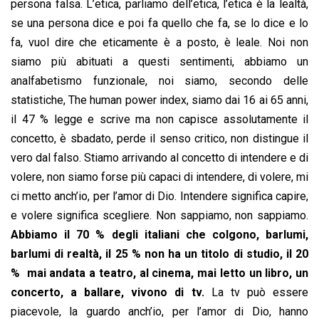
persona falsa. L’etica, parliamo dell’etica, l’etica è la lealtà,
se una persona dice e poi fa quello che fa, se lo dice e lo
fa, vuol dire che eticamente è a posto, è leale. Noi non
siamo più abituati a questi sentimenti, abbiamo un
analfabetismo funzionale, noi siamo, secondo delle
statistiche, The human power index, siamo dai 16 ai 65 anni,
il 47 % legge e scrive ma non capisce assolutamente il
concetto, è sbadato, perde il senso critico, non distingue il
vero dal falso. Stiamo arrivando al concetto di intendere e di
volere, non siamo forse più capaci di intendere, di volere, mi
ci metto anch’io, per l’amor di Dio. Intendere significa capire,
e volere significa scegliere. Non sappiamo, non sappiamo.
Abbiamo il 70 % degli italiani che colgono, barlumi,
barlumi di realtà, il 25 % non ha un titolo di studio, il 20
% mai andata a teatro, al cinema, mai letto un libro, un
concerto, a ballare, vivono di tv.
La tv può essere
piacevole, la guardo anch’io, per l’amor di Dio, hanno