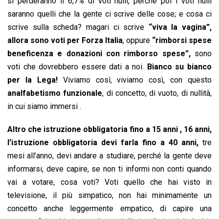
si perderanno il 6,7% di voti nulli, perché poi i voti nulli
saranno quelli che la gente ci scrive delle cose; e cosa ci
scrive sulla scheda? magari ci scrive
“viva la vagina”,
allora sono voti per Forza Italia
, oppure
“rimborsi spese
beneficenza e donazioni con rimborso spese”,
sono
voti che dovrebbero essere dati a noi.
Bianco su bianco
per la Lega!
Viviamo così, viviamo così, con questo
analfabetismo funzionale
, di concetto, di vuoto, di nullità,
in cui siamo immersi .
Altro che istruzione obbligatoria fino a 15 anni , 16 anni,
l’istruzione obbligatoria devi farla fino a 40 anni,
tre
mesi all’anno, devi andare a studiare, perché la gente deve
informarsi, deve capire, se non ti informi non conti quando
vai a votare, cosa voti? Voti quello che hai visto in
televisione, il più simpatico, non hai minimamente un
concetto anche leggermente empatico, di capire una