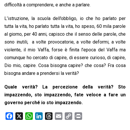
difficoltà a comprendere, e anche a parlare.
L’istruzione, la scuola dell’obbligo, io che ho parlato per
tutta la vita, ho parlato tutta la vita, ho speso, 60 mila parole
al giorno, per 40 anni, capisco che il senso delle parole, che
sono inutili, a volte provocatorie, a volte deformi, a volte
violente, il mio Vaffa, forse è finita l’epoca del Vaffa ma
comunque ho cercato di capire, di essere curioso, di capire,
Dio mio, capire. Cosa bisogna capire? che cosa? Fra cosa
bisogna andare a prendersi la verità?
Quale verità? La percezione della verità? Sto
impazzendo, sto impazzendo, fate veloce a fare un
governo perché io sto impazzendo.
F
X
W
L
T
E
C
P
a
h
i
h
m
o
r