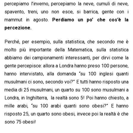
o
p
I
s
n
percepiamo l’inverno, percepiamo la neve, cumuli di neve,
k
p
n
k
spavento, treni, uno non esce, si barrica, gente con i
mammut in agosto.
Perdiamo un po’ che cos’è la
percezione.
Perché, per esempio, sulla statistica, che secondo me è
molto più importante della Matematica, sulla statistica
abbiamo dei campionamenti interessanti, per dirvi come la
gente percepisce: allora a Londra hanno preso 100 persone,
hanno intervistato, alla domanda “su 100 inglesi quanti
musulmani ci sono, secondo voi?” E tutti hanno risposto una
media di 25 musulmani, un quarto su 100 sono musulmani a
Londra, in Inghilterra, la realtà sono 5! Poi hanno chiesto, a
mille arabi, “su 100 arabi quanti sono obesi?” E hanno
risposto 25, un quarto sono obesi, invece poi la realtà è che
sono 75 obesi!