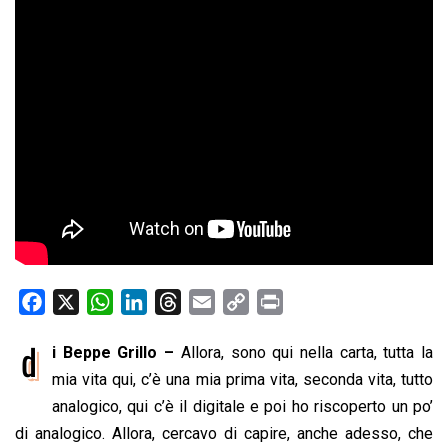
F
X
W
L
T
E
C
P
a
h
i
h
m
o
r
d
i Beppe Grillo –
Allora, sono qui nella carta, tutta la
c
a
n
r
a
p
i
e
mia vita qui, c’è una mia prima vita, seconda vita, tutto
t
k
e
i
y
n
b
s
e
a
l
L
t
analogico, qui c’è il digitale e poi ho riscoperto un po’
o
A
d
d
i
di analogico. Allora, cercavo di capire, anche adesso, che