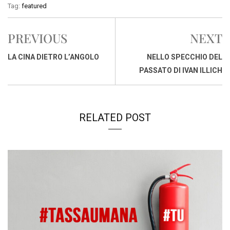
c
a
n
r
a
p
i
Tag:
featured
e
t
k
e
i
y
n
b
s
e
a
l
L
t
PREVIOUS
NEXT
o
A
d
d
i
o
p
I
s
n
LA CINA DIETRO L’ANGOLO
NELLO SPECCHIO DEL
k
p
n
k
PASSATO DI IVAN ILLICH
RELATED POST