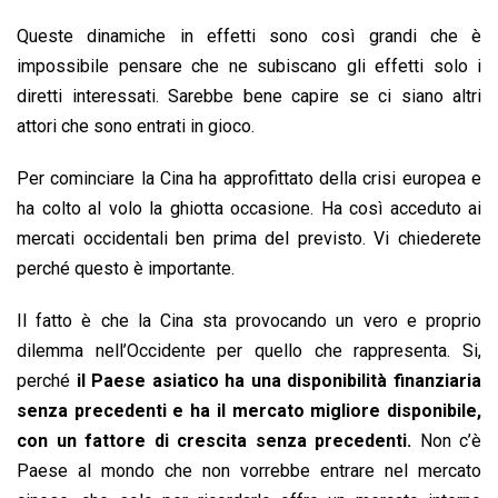
o
p
I
s
n
Queste dinamiche in effetti sono così grandi che è
k
p
n
k
impossibile pensare che ne subiscano gli effetti solo i
diretti interessati. Sarebbe bene capire se ci siano altri
attori che sono entrati in gioco.
Per cominciare la Cina ha approfittato della crisi europea e
ha colto al volo la ghiotta occasione. Ha così acceduto ai
mercati occidentali ben prima del previsto. Vi chiederete
perché questo è importante.
Il fatto è che la Cina sta provocando un vero e proprio
dilemma nell’Occidente per quello che rappresenta. Si,
perché
il Paese asiatico ha una disponibilità finanziaria
senza precedenti e ha il mercato migliore disponibile,
con un fattore di crescita senza precedenti.
Non c’è
Paese al mondo che non vorrebbe entrare nel mercato