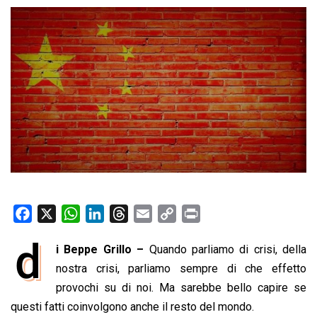
F
X
W
L
T
E
C
P
a
h
i
h
m
o
r
d
i Beppe Grillo –
Quando parliamo di crisi, della
c
a
n
r
a
p
i
e
nostra crisi, parliamo sempre di che effetto
t
k
e
i
y
n
b
s
e
a
l
L
t
provochi su di noi. Ma sarebbe bello capire se
o
A
d
d
i
questi fatti coinvolgono anche il resto del mondo.