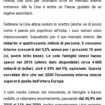
cinese, che solo per ricordarlo offre un mercato interno
immenso. Ma la Cina è anche un Paese guidato da un
regime autoritario.
Sebbene la Cina abbia ceduto lo scettro (anche se di poco)
come il paese più popoloso all’India, i suoi numeri sono
impressionanti. Soprattutto per il suo mercato interno.
Un
miliardo e quattrocento milioni di persone. Il consumo
interno crescerà del 5,5% annuo per i prossimi 15 anni
(si, avete letto bene). Le sole famiglie cinesi hanno
speso nel 2016 (ultimo dato disponibile) circa 4.600
miliardi di dollari, cioè il 39% del PIL nazionale. Questo
vorrebbe dire che nel 2030 l’economia interna cinese
supererà quella dell’intera Europa.
Il ceto medio cinese sta crescendo, le famiglie a basso
reddito si ridurranno enormemente, passando
dal 36,9% del
2015 al 11% del 2030.
Inoltre aumenteranno i big spender,