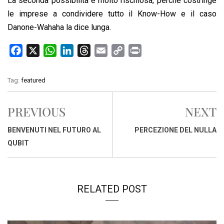
La seconda possibilità è molto rischiosa, perché costringe
le imprese a condividere tutto il Know-How e il caso
Danone-Wahaha la dice lunga.
F
X
W
L
T
E
C
P
a
h
i
h
m
o
r
c
a
n
r
a
p
i
Tag:
featured
e
t
k
e
i
y
n
b
s
e
a
l
L
t
PREVIOUS
NEXT
o
A
d
d
i
o
p
I
s
n
BENVENUTI NEL FUTURO AL
PERCEZIONE DEL NULLA
k
p
n
k
QUBIT
RELATED POST