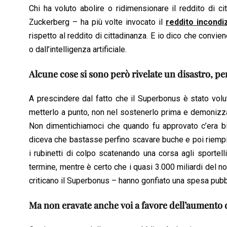
Chi ha voluto abolire o ridimensionare il reddito di 
Zuckerberg – ha più volte invocato il
reddito incondi
rispetto al reddito di cittadinanza. E io dico che convi
o dall’intelligenza artificiale.
Alcune cose si sono però rivelate un disastro, p
A prescindere dal fatto che il Superbonus è stato volu
metterlo a punto, non nel sostenerlo prima e demonizzar
Non dimentichiamoci che quando fu approvato c’era bis
diceva che bastasse perfino scavare buche e poi riempir
i rubinetti di colpo scatenando una corsa agli sporte
termine, mentre è certo che i quasi 3.000 miliardi del no
criticano il Superbonus – hanno gonfiato una spesa pubbl
Ma non eravate anche voi a favore dell’aumento 