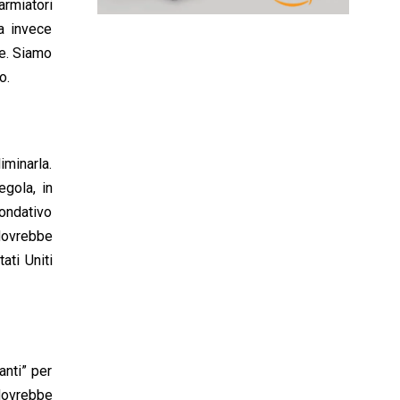
armiatori
a invece
me. Siamo
o.
iminarla.
egola, in
fondativo
dovrebbe
ati Uniti
anti” per
dovrebbe