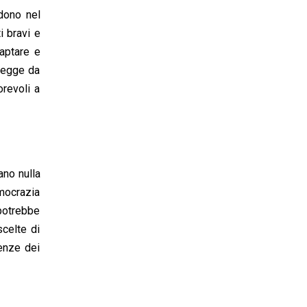
udono nel
i bravi e
captare e
 legge da
orevoli a
ano nulla
mocrazia
 potrebbe
scelte di
enze dei