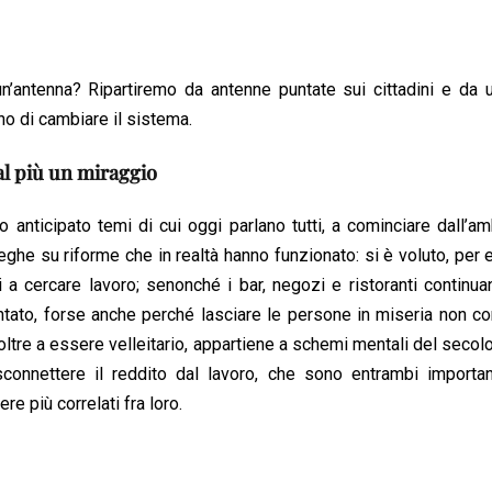
un’antenna? Ripartiremo da antenne puntate sui cittadini e da 
no di cambiare il sistema.
’al più un miraggio
 anticipato temi di cui oggi parlano tutti, a cominciare dall’a
reghe su riforme che in realtà hanno funzionato: si è voluto, per
ni a cercare lavoro; senonché i bar, negozi e ristoranti continu
ntato, forse anche perché lasciare le persone in miseria non c
, oltre a essere velleitario, appartiene a schemi mentali del secol
connettere il reddito dal lavoro, che sono entrambi important
e più correlati fra loro.