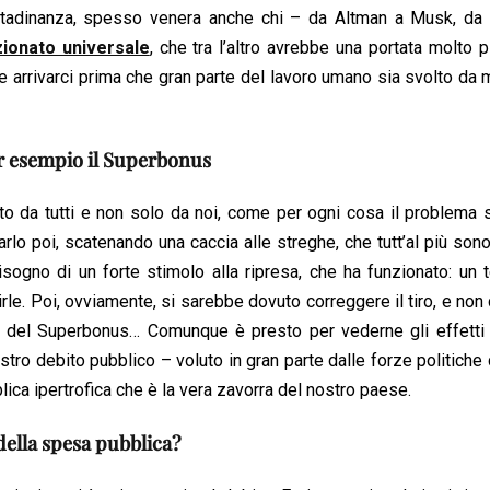
cittadinanza, spesso venera anche chi – da Altman a Musk, da 
zionato universale
, che tra l’altro avrebbe una portata molto 
ene arrivarci prima che gran parte del lavoro umano sia svolto da
er esempio il Superbonus
to da tutti e non solo da noi, come per ogni cosa il problema 
lo poi, scatenando una caccia alle streghe, che tutt’al più son
ogno di un forte stimolo alla ripresa, che ha funzionato: un 
le. Poi, ovviamente, si sarebbe dovuto correggere il tiro, e non
lli del Superbonus… Comunque è presto per vederne gli effetti
stro debito pubblico – voluto in gran parte dalle forze politiche
ica ipertrofica che è la vera zavorra del nostro paese.
della spesa pubblica?