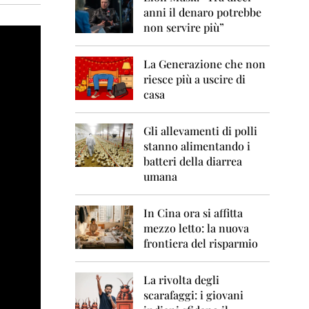
0
anni il denaro potrebbe
6
non servire più”
2
0
La Generazione che non
0
7
riesce più a uscire di
casa
2
0
0
Gli allevamenti di polli
8
stanno alimentando i
batteri della diarrea
2
umana
0
0
9
In Cina ora si affitta
mezzo letto: la nuova
2
frontiera del risparmio
0
1
0
La rivolta degli
scarafaggi: i giovani
2