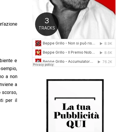
0
1
6
un’azione
mbiente e
 esempio,
ano a non
onviene a
o scorso,
i per il