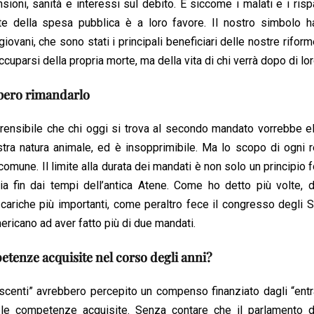
ioni, sanità e interessi sul debito. E siccome i malati e i risp
te della spesa pubblica è a loro favore. Il nostro simbolo h
giovani, che sono stati i principali beneficiari delle nostre rifor
cuparsi della propria morte, ma della vita di chi verrà dopo di lor
ebbero rimandarlo
rensibile che chi oggi si trova al secondo mandato vorrebbe el
stra natura animale, ed è insopprimibile. Ma lo scopo di ogni r
e comune. Il limite alla durata dei mandati è non solo un principio 
 fin dai tempi dell’antica Atene. Come ho detto più volte, 
ariche più importanti, come peraltro fece il congresso degli St
ericano ad aver fatto più di due mandati.
etenze acquisite nel corso degli anni?
 “uscenti” avrebbero percepito un compenso finanziato dagli “entr
o le competenze acquisite. Senza contare che il parlamento 