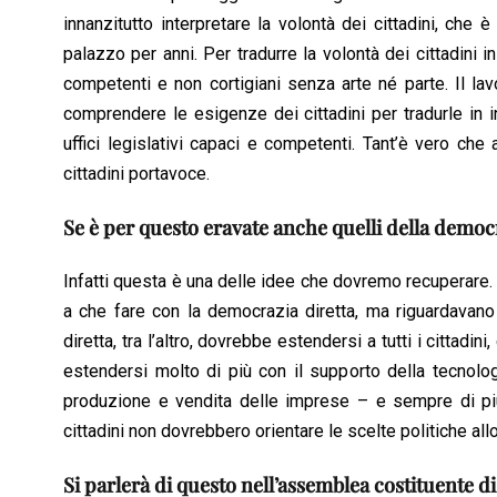
innanzitutto interpretare la volontà dei cittadini, che è
palazzo per anni. Per tradurre la volontà dei cittadini i
competenti e non cortigiani senza arte né parte. Il la
comprendere le esigenze dei cittadini per tradurle in 
uffici legislativi capaci e competenti. Tant’è vero ch
cittadini portavoce.
Se è per questo eravate anche quelli della democr
Infatti questa è una delle idee che dovremo recuperare. 
a che fare con la democrazia diretta, ma riguardavan
diretta, tra l’altro, dovrebbe estendersi a tutti i citta
estendersi molto di più con il supporto della tecnolog
produzione e vendita delle imprese – e sempre di più 
cittadini non dovrebbero orientare le scelte politiche a
Si parlerà di questo nell’assemblea costituente d