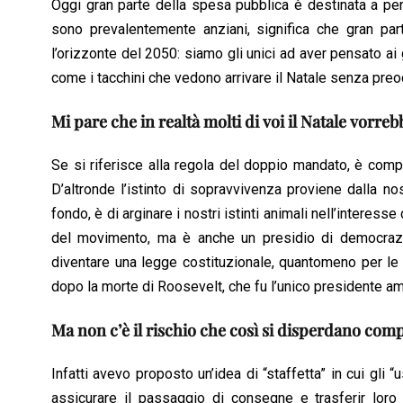
Oggi gran parte della spesa pubblica è destinata a pens
sono prevalentemente anziani, significa che gran par
l’orizzonte del 2050: siamo gli unici ad aver pensato ai 
come i tacchini che vedono arrivare il Natale senza preoc
Mi pare che in realtà molti di voi il Natale vorr
Se si riferisce alla regola del doppio mandato, è comp
D’altronde l’istinto di sopravvivenza proviene dalla no
fondo, è di arginare i nostri istinti animali nell’interess
del movimento, ma è anche un presidio di democrazia
diventare una legge costituzionale, quantomeno per le c
dopo la morte di Roosevelt, che fu l’unico presidente am
Ma non c’è il rischio che così si disperdano comp
Infatti avevo proposto un’idea di “staffetta” in cui gli
assicurare il passaggio di consegne e trasferir lor