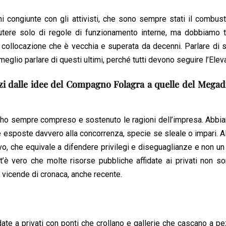
 congiunte con gli attivisti, che sono sempre stati il combust
re solo di regole di funzionamento interne, ma dobbiamo t
 collocazione che è vecchia e superata da decenni. Parlare di s
meglio parlare di questi ultimi, perché tutti devono seguire l’Elev
zi dalle idee del Compagno Folagra a quelle del Megadi
 ho sempre compreso e sostenuto le ragioni dell’impresa. Abbi
 esposte davvero alla concorrenza, specie se sleale o impari. A
o, che equivale a difendere privilegi e diseguaglianze e non u
nt’è vero che molte risorse pubbliche affidate ai privati non s
 vicende di cronaca, anche recente.
ate a privati con ponti che crollano e gallerie che cascano a pe