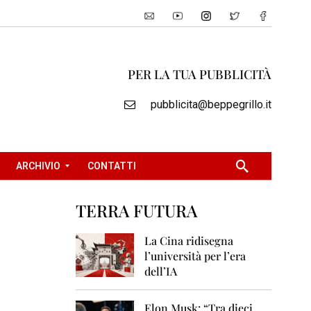
PER LA TUA PUBBLICITÀ
pubblicita@beppegrillo.it
ARCHIVIO
CONTATTI
TERRA FUTURA
2
0
La Cina ridisegna
0
l’università per l’era
5
dell’IA
2
0
Elon Musk: “Tra dieci