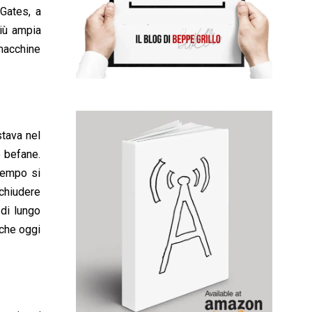
Gates, a
più ampia
 macchine
stava nel
o befane.
tempo si
 chiudere
 di lungo
 che oggi