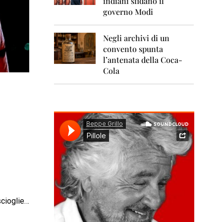
indiani sfidano il
0
1
governo Modi
1
Negli archivi di un
2
0
convento spunta
1
l’antenata della Coca-
2
Cola
2
0
1
3
2
0
1
4
2
0
1
scioglie…
5
2