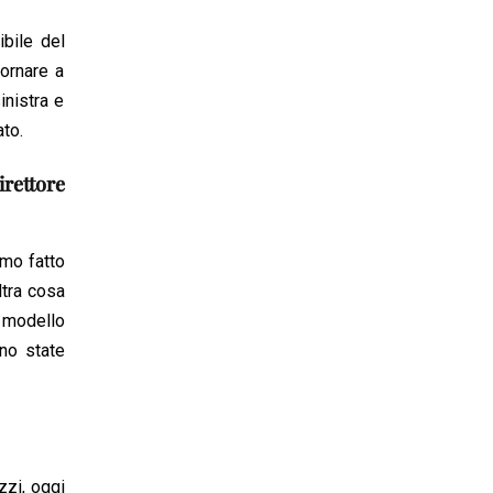
ibile del
ornare a
inistra e
ato.
rettore
amo fatto
ltra cosa
n modello
ono state
zzi, oggi