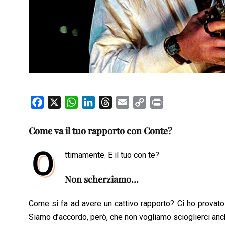
F
X
W
L
T
E
C
P
a
h
i
h
m
o
r
c
a
n
r
a
p
i
Come va il tuo rapporto con Conte?
e
t
k
e
i
y
n
O
b
s
e
a
l
L
t
ttimamente. E il tuo con te?
o
A
d
d
i
Non scherziamo…
o
p
I
s
n
k
p
n
k
Come si fa ad avere un cattivo rapporto? Ci ho provato
Siamo d’accordo, però, che non vogliamo scioglierci anc