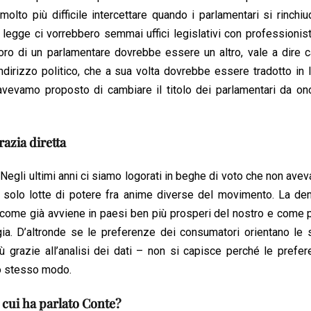
 molto più difficile intercettare quando i parlamentari si rinchi
n legge ci vorrebbero semmai uffici legislativi con professionist
voro di un parlamentare dovrebbe essere un altro, vale a dire 
indirizzo politico, che a sua volta dovrebbe essere tradotto in
e avevamo proposto di cambiare il titolo dei parlamentari da on
azia diretta
Negli ultimi anni ci siamo logorati in beghe di voto che non avev
o solo lotte di potere fra anime diverse del movimento. La de
dini, come già avviene in paesi ben più prosperi del nostro e come
ia. D’altronde se le preferenze dei consumatori orientano le 
grazie all’analisi dei dati – non si capisce perché le prefer
llo stesso modo.
i cui ha parlato Conte?