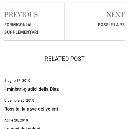
c
a
n
r
a
p
i
e
t
k
e
i
y
n
PREVIOUS
NEXT
b
s
e
a
l
L
t
o
A
d
d
i
FORMIGONI AI
BOSSI E LA P3
o
p
I
s
n
SUPPLEMENTARI
k
p
n
k
RELATED POST
Giugno 17, 2010
I ministri-giudici della Diaz
Dicembre 26, 2010
Rossita, la nave dei veleni
Aprile 20, 2010
Le navi dei veleni