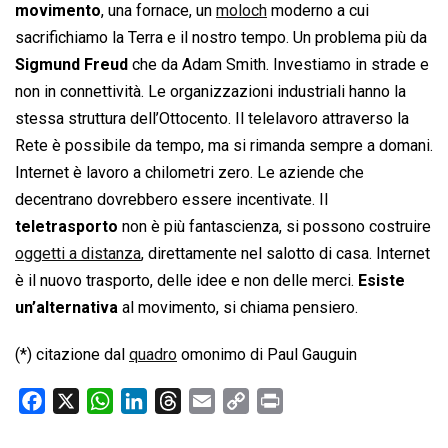
movimento
, una fornace, un
moloch
moderno a cui
sacrifichiamo la Terra e il nostro tempo. Un problema più da
Sigmund Freud
che da Adam Smith. Investiamo in strade e
non in connettività. Le organizzazioni industriali hanno la
stessa struttura dell’Ottocento. Il telelavoro attraverso la
Rete è possibile da tempo, ma si rimanda sempre a domani.
Internet è lavoro a chilometri zero. Le aziende che
decentrano dovrebbero essere incentivate. Il
teletrasporto
non è più fantascienza, si possono costruire
oggetti a distanza
, direttamente nel salotto di casa. Internet
è il nuovo trasporto, delle idee e non delle merci.
Esiste
un’alternativa
al movimento, si chiama pensiero.
(*) citazione dal
quadro
omonimo di Paul Gauguin
F
X
W
L
T
E
C
P
a
h
i
h
m
o
r