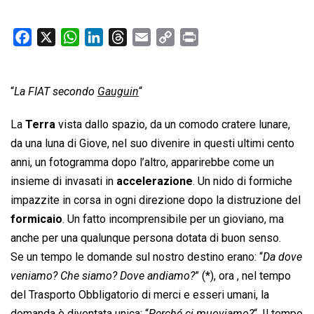
F
X
W
L
T
E
C
P
a
h
i
h
m
o
r
c
a
n
r
a
p
i
“
La FIAT secondo
e
t
Gauguin
k
e
“
i
y
n
b
s
e
a
l
L
t
La
Terra
vista dallo spazio, da un comodo cratere lunare,
o
A
d
d
i
da una luna di Giove, nel suo divenire in questi ultimi cento
o
p
I
s
n
anni, un fotogramma dopo l’altro, apparirebbe come un
k
p
n
k
insieme di invasati in
accelerazione
. Un nido di formiche
impazzite in corsa in ogni direzione dopo la distruzione del
formicaio
. Un fatto incomprensibile per un gioviano, ma
anche per una qualunque persona dotata di buon senso.
Se un tempo le domande sul nostro destino erano: “
Da dove
veniamo? Che siamo? Dove andiamo?
” (*), ora , nel tempo
del Trasporto Obbligatorio di merci e esseri umani, la
domanda è diventata unica: “
Perché ci muoviamo?
“. Il tempo