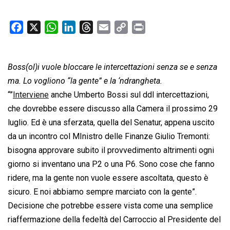
F
X
W
L
T
E
C
P
a
h
i
h
m
o
r
c
a
n
r
a
p
i
Boss(ol)i vuole bloccare le intercettazioni senza se e senza
e
t
k
e
i
y
n
b
s
e
a
l
L
t
ma. Lo vogliono “la gente” e la ‘ndrangheta.
o
A
d
d
i
“”
Interviene
anche Umberto Bossi sul ddl intercettazioni,
o
p
I
s
n
che dovrebbe essere discusso alla Camera il prossimo 29
k
p
n
k
luglio. Ed è una sferzata, quella del Senatur, appena uscito
da un incontro col MInistro delle Finanze Giulio Tremonti:
bisogna approvare subito il provvedimento altrimenti ogni
giorno si inventano una P2 o una P6. Sono cose che fanno
ridere, ma la gente non vuole essere ascoltata, questo è
sicuro. E noi abbiamo sempre marciato con la gente”.
Decisione che potrebbe essere vista come una semplice
riaffermazione della fedeltà del Carroccio al Presidente del