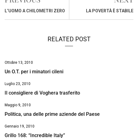
b
s
e
a
l
L
t
o
A
d
d
i
L’UOMO A CHILOMETRI ZERO
LA POVERTÀ È STABILE
o
p
I
s
n
k
p
n
k
RELATED POST
Ottobre 13, 2010
Un O.T. per i minatori cileni
Luglio 23, 2010
Il consigliere di Voghera trasferito
Maggio 9, 2010
Politica, una delle prime aziende del Paese
Gennaio 19, 2010
Grillo 168: “Incredible Italy”