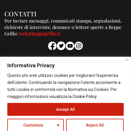
CONTATTI
Per inviare messaggi, comunicati stampa, segnalazioni,
richieste di interviste, denunce o lettere aperte a Beppe
Grillo:
web@beppegrillo.it
PUBBLICITA'
Informativa Privacy
Per la tua pubblicità su questo Blog:
Questo sito web utilizza i cookies per migliorare l'esperienza
pubblicita@beppegrillo.it
dell'utente. Continuando la navigazione l'utente acconsente a
tutti i cookie in conformità con la Normativa sui Cookies. Per
HOMEPAGE
COOKIE POLICY
PRIVACY POLICY
CONTATTI
maggiori informazioni visualizza la
Cookie Policy
Accept All
© Copyright 2026 - Il Blog di Beppe Grillo. All Rights Reserved - Powered by
happygrafic.com
Customize
Reject All