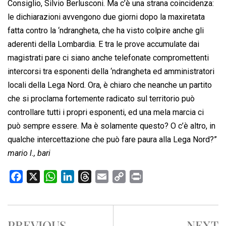
Consiglio, Silvio Berlusconi. Ma c’è una strana coincidenza:
le dichiarazioni avvengono due giorni dopo la maxiretata
fatta contro la ‘ndrangheta, che ha visto colpire anche gli
aderenti della Lombardia. E tra le prove accumulate dai
magistrati pare ci siano anche telefonate compromettenti
intercorsi tra esponenti della ‘ndrangheta ed amministratori
locali della Lega Nord. Ora, è chiaro che neanche un partito
che si proclama fortemente radicato sul territorio può
controllare tutti i propri esponenti, ed una mela marcia ci
può sempre essere. Ma è solamente questo? O c’è altro, in
qualche intercettazione che può fare paura alla Lega Nord?”
mario l., bari
F
X
W
L
T
E
C
P
a
h
i
h
m
o
r
c
a
n
r
a
p
i
e
t
k
e
i
y
n
PREVIOUS
NEXT