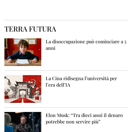
TERRA FUTURA
La disoccupazione può cominciare a 5
anni
La Cina ridisegna l’università per
l’era dell’IA
Elon Musk: “Tra dieci anni il denaro
potrebbe non servire più”