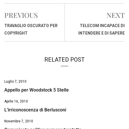
c
a
n
r
a
p
i
e
t
k
e
i
y
n
PREVIOUS
NEXT
b
s
e
a
l
L
t
o
A
d
d
i
TRAVAGLIO OSCURATO PER
TELECOM INCAPACE DI
o
p
I
s
n
COPYRIGHT
INTENDERE E DI SAPERE
k
p
n
k
RELATED POST
Luglio 7, 2010
Appello per Woodstock 5 Stelle
Aprile 16, 2010
L’irriconoscenza di Berlusconi
Novembre 7, 2010