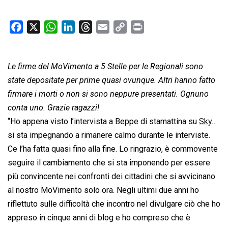
F
X
W
L
T
E
C
P
a
h
i
h
m
o
r
c
a
n
r
a
p
i
Le firme del MoVimento a 5 Stelle per le Regionali sono
e
t
k
e
i
y
n
b
s
e
a
l
L
t
state depositate per prime quasi ovunque. Altri hanno fatto
o
A
d
d
i
firmare i morti o non si sono neppure presentati. Ognuno
o
p
I
s
n
conta uno. Grazie ragazzi!
k
p
n
k
“Ho appena visto l’intervista a Beppe di stamattina su
Sky
…
si sta impegnando a rimanere calmo durante le interviste.
Ce l’ha fatta quasi fino alla fine. Lo ringrazio, è commovente
seguire il cambiamento che si sta imponendo per essere
più convincente nei confronti dei cittadini che si avvicinano
al nostro MoVimento solo ora. Negli ultimi due anni ho
riflettuto sulle difficoltà che incontro nel divulgare ciò che ho
appreso in cinque anni di blog e ho compreso che è