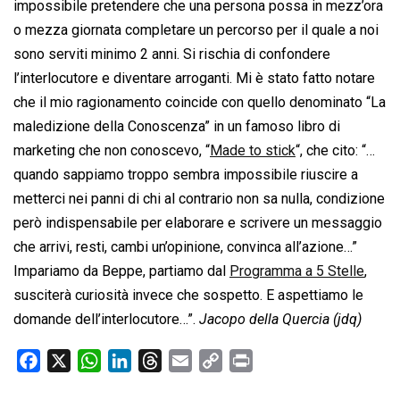
impossibile pretendere che una persona possa in mezz’ora
o mezza giornata completare un percorso per il quale a noi
sono serviti minimo 2 anni. Si rischia di confondere
l’interlocutore e diventare arroganti. Mi è stato fatto notare
che il mio ragionamento coincide con quello denominato “La
maledizione della Conoscenza” in un famoso libro di
marketing che non conoscevo, “
Made to stick
“, che cito: “…
quando sappiamo troppo sembra impossibile riuscire a
metterci nei panni di chi al contrario non sa nulla, condizione
però indispensabile per elaborare e scrivere un messaggio
che arrivi, resti, cambi un’opinione, convinca all’azione…”
Impariamo da Beppe, partiamo dal
Programma a 5 Stelle
,
susciterà curiosità invece che sospetto. E aspettiamo le
domande dell’interlocutore…”.
Jacopo della Quercia (jdq)
F
X
W
L
T
E
C
P
a
h
i
h
m
o
r