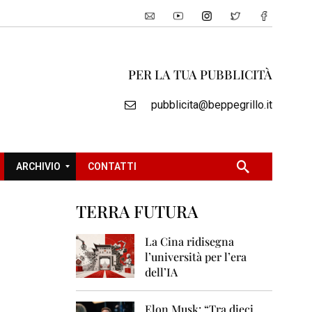
PER LA TUA PUBBLICITÀ
pubblicita@beppegrillo.it
ARCHIVIO
CONTATTI
TERRA FUTURA
2
0
La Cina ridisegna
0
l’università per l’era
5
dell’IA
2
0
Elon Musk: “Tra dieci