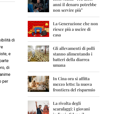
0
anni il denaro potrebbe
6
non servire più”
2
0
La Generazione che non
0
7
riesce più a uscire di
casa
2
bilità di
0
re
0
Gli allevamenti di polli
8
stanno alimentando i
iste, e
batteri della diarrea
parte
2
umana
0
ro, di
0
 anime
9
In Cina ora si affitta
o per
mezzo letto: la nuova
2
frontiera del risparmio
0
1
0
La rivolta degli
scarafaggi: i giovani
2