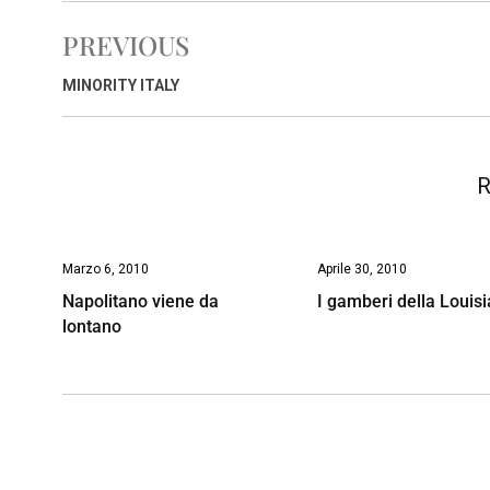
e
t
k
e
i
y
n
PREVIOUS
b
s
e
a
l
L
t
o
A
d
d
i
MINORITY ITALY
o
p
I
s
n
k
p
n
k
R
Marzo 6, 2010
Aprile 30, 2010
Napolitano viene da
I gamberi della Louis
lontano