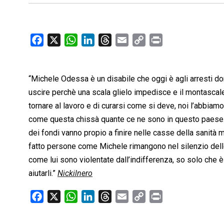
F
X
W
L
T
E
C
P
a
h
i
h
m
o
r
c
a
n
r
a
p
i
“Michele Odessa è un disabile che oggi è agli arresti dom
e
t
k
e
i
y
n
b
s
e
a
l
L
t
uscire perchè una scala glielo impedisce e il montascal
o
A
d
d
i
tornare al lavoro e di curarsi come si deve, noi l’abbiamo 
o
p
I
s
n
come questa chissà quante ce ne sono in questo paese. La
k
p
n
k
dei fondi vanno propio a finire nelle casse della sanità 
fatto persone come Michele rimangono nel silenzio delle
come lui sono violentate dall’indifferenza, so solo che è
aiutarli.”
Nickilnero
F
X
W
L
T
E
C
P
a
h
i
h
m
o
r
c
a
n
r
a
p
i