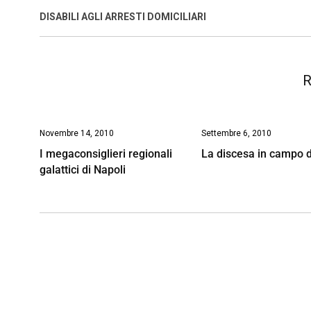
o
A
d
d
i
DISABILI AGLI ARRESTI DOMICILIARI
o
p
I
s
n
k
p
n
k
R
Novembre 14, 2010
Settembre 6, 2010
I megaconsiglieri regionali
La discesa in campo d
galattici di Napoli