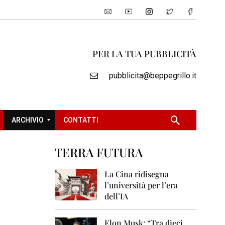
PER LA TUA PUBBLICITÀ
pubblicita@beppegrillo.it
ARCHIVIO
CONTATTI
TERRA FUTURA
2
0
La Cina ridisegna
0
l’università per l’era
5
dell’IA
2
0
Elon Musk: “Tra dieci