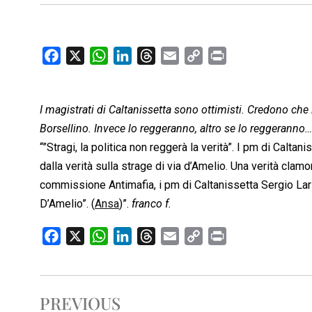
F
X
W
L
T
E
C
P
a
h
i
h
m
o
r
c
a
n
r
a
p
i
I magistrati di Caltanissetta sono ottimisti. Credono che i
e
t
k
e
i
y
n
b
s
e
a
l
L
t
Borsellino. Invece lo reggeranno, altro se lo reggeranno…
o
A
d
d
i
“”Stragi, la politica non reggerà la verità”. I pm di Calt
o
p
I
s
n
dalla verità sulla strage di via d’Amelio. Una verità clamo
k
p
n
k
commissione Antimafia, i pm di Caltanissetta Sergio Lari
D’Amelio”. (
Ansa
)”.
franco f.
F
X
W
L
T
E
C
P
a
h
i
h
m
o
r
c
a
n
r
a
p
i
e
t
k
e
i
y
n
PREVIOUS
b
s
e
a
l
L
t