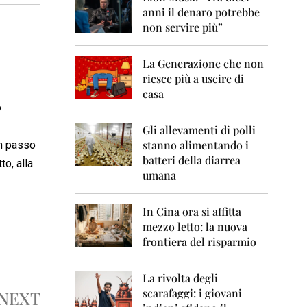
0
anni il denaro potrebbe
6
non servire più”
2
0
La Generazione che non
0
7
riesce più a uscire di
casa
2
o
0
0
Gli allevamenti di polli
8
stanno alimentando i
un passo
batteri della diarrea
to, alla
2
umana
0
0
9
In Cina ora si affitta
mezzo letto: la nuova
2
frontiera del risparmio
0
1
0
La rivolta degli
scarafaggi: i giovani
NEXT
2