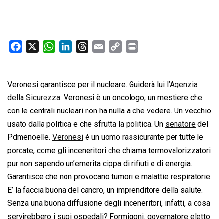
F
X
W
L
T
E
C
P
a
h
i
h
m
o
r
c
a
n
r
a
p
i
Veronesi garantisce per il nucleare. Guiderà lui l’
e
t
k
e
i
y
n
Agenzia
b
s
e
a
l
L
t
della Sicurezza
. Veronesi è un oncologo, un mestiere che
o
A
d
d
i
con le centrali nucleari non ha nulla a che vedere. Un vecchio
o
p
I
s
n
usato dalla politica e che sfrutta la politica. Un
senatore
del
k
p
n
k
Pdmenoelle.
Veronesi
è un uomo rassicurante per tutte le
porcate, come gli inceneritori che chiama termovalorizzatori
pur non sapendo un’emerita cippa di rifiuti e di energia.
Garantisce che non provocano tumori e malattie respiratorie.
E’ la faccia buona del cancro, un imprenditore della salute.
Senza una buona diffusione degli inceneritori, infatti, a cosa
servirebbero i suoi ospedali? Formigoni. governatore eletto