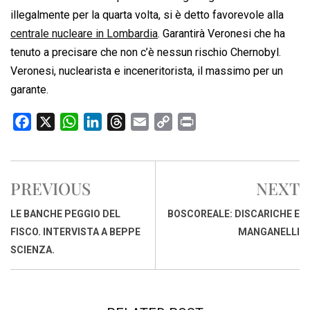
illegalmente per la quarta volta, si è detto favorevole alla
centrale nucleare in Lombardia
. Garantirà Veronesi che ha
tenuto a precisare che non c’è nessun rischio Chernobyl.
Veronesi, nuclearista e inceneritorista, il massimo per un
garante.
F
X
W
L
T
E
C
P
a
h
i
h
m
o
r
c
a
n
r
a
p
i
e
t
k
e
i
y
n
PREVIOUS
NEXT
b
s
e
a
l
L
t
o
A
d
d
i
LE BANCHE PEGGIO DEL
BOSCOREALE: DISCARICHE E
o
p
I
s
n
FISCO. INTERVISTA A BEPPE
MANGANELLI
k
p
n
k
SCIENZA.