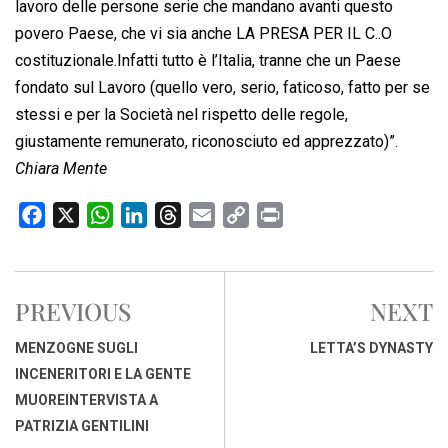
lavoro delle persone serie che mandano avanti questo
povero Paese, che vi sia anche LA PRESA PER IL C..O
costituzionale.Infatti tutto è l’Italia, tranne che un Paese
fondato sul Lavoro (quello vero, serio, faticoso, fatto per se
stessi e per la Società nel rispetto delle regole,
giustamente remunerato, riconosciuto ed apprezzato)”.
Chiara Mente
F
X
W
L
T
E
C
P
a
h
i
h
m
o
r
c
a
n
r
a
p
i
e
t
k
e
i
y
n
PREVIOUS
NEXT
b
s
e
a
l
L
t
o
A
d
d
i
MENZOGNE SUGLI
LETTA’S DYNASTY
o
p
I
s
n
INCENERITORI E LA GENTE
k
p
n
k
MUOREINTERVISTA A
PATRIZIA GENTILINI