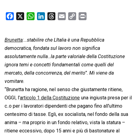
F
X
W
L
T
E
C
P
a
h
i
h
m
o
r
c
a
n
r
a
p
i
Brunetta
e
:…stabilire che LItalia è una Repubblica
t
k
e
i
y
n
b
s
e
a
l
L
t
democratica, fondata sul lavoro non significa
o
A
d
d
i
assolutamente nulla…la parte valoriale della Costituzione
o
p
I
s
n
ignora temi e concetti fondamentali come quelli del
k
p
n
k
mercato, della concorrenza, del merito”. Mi viene da
vomitare.
“Brunetta ha ragione, nel senso che giustamente ritiene,
OGGI, l’
articolo 1 della Costituzione
una ingiusta presa per il
c..o per i lavoratori dipendenti che pagano fino all’ultimo
centesimo di tasse. Egli, ex socialista, nel fondo della sua
anima – ma proprio in un fondo relativo, vista la statura –
ritiene eccessivo, dopo 15 anni e più di bastonature al