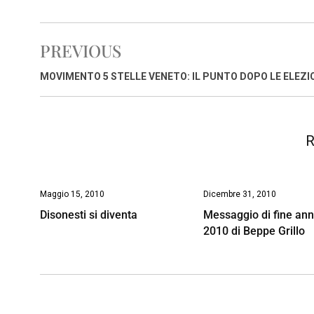
a
h
i
h
m
o
r
c
a
n
r
a
p
i
e
t
k
e
i
y
n
PREVIOUS
b
s
e
a
l
L
t
o
A
d
d
i
MOVIMENTO 5 STELLE VENETO: IL PUNTO DOPO LE ELEZI
o
p
I
s
n
k
p
n
k
R
Maggio 15, 2010
Dicembre 31, 2010
Disonesti si diventa
Messaggio di fine an
2010 di Beppe Grillo