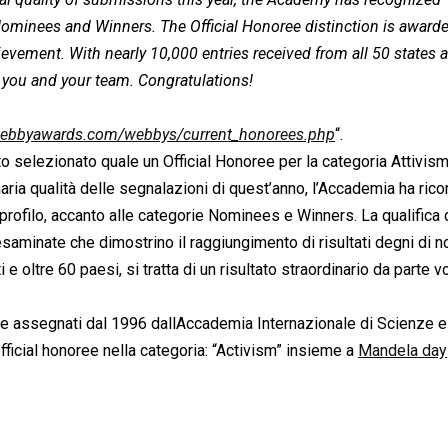
Nominees and Winners. The Official Honoree distinction is awarde
ievement. With nearly 10,000 entries received from all 50 states 
 you and your team. Congratulations!
webbyawards.com/webbys/current_honorees.php
“.
to selezionato quale un Official Honoree per la categoria Attivism
ria qualità delle segnalazioni di quest’anno, l’Accademia ha ric
 profilo, accanto alle categorie Nominees e Winners. La qualifica 
saminate che dimostrino il raggiungimento di risultati degni di no
e oltre 60 paesi, si tratta di un risultato straordinario da parte v
e assegnati dal 1996 dallAccademia Internazionale di Scienze e 
official honoree nella categoria: “Activism” insieme a
Mandela day