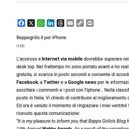
F
X
W
L
T
E
C
P
a
h
i
h
m
o
r
Beppegrillo.it per iPhone
c
a
n
r
a
p
i
e
t
k
e
i
y
n
(1:23)
b
s
e
a
l
L
t
L’accesso a
Internet via mobile
dovrebbe superare nei pr
o
A
d
d
i
desk top. Nel frattempo mi sono portato avanti e ho rea
o
p
I
s
n
gratuita, si scarica in pochi secondi e consente di accede
k
p
n
k
Facebook
, a
Twitter
e a
Google news
per le informazi
ascoltare i commenti e i post con l’Iphone… Nella classi
posto in Italia. Vi chiedo di contribuire al migliorament
Ed ora è venuto il momento di ringraziare i miei ventitré
ricevuto questa comunicazione:
“
It is my pleasure to inform you that Beppe Grillo’s Blog
14th Annual
Webby Awards
. As a result of the excepti