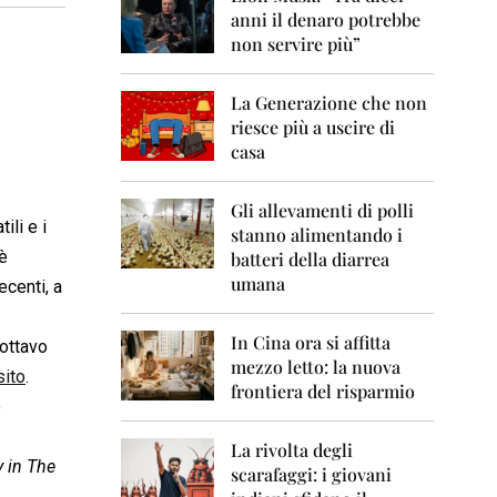
0
anni il denaro potrebbe
6
non servire più”
2
0
La Generazione che non
0
7
riesce più a uscire di
casa
2
0
0
Gli allevamenti di polli
ili e i
8
stanno alimentando i
 è
batteri della diarrea
2
umana
ecenti, a
0
0
9
In Cina ora si affitta
’ottavo
mezzo letto: la nuova
2
sito
.
frontiera del risparmio
0
o
1
0
La rivolta degli
y in The
scarafaggi: i giovani
2