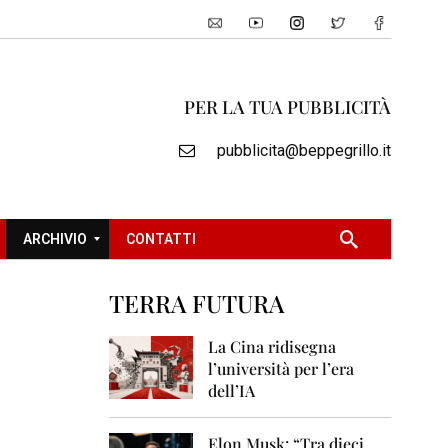
PER LA TUA PUBBLICITÀ
pubblicita@beppegrillo.it
ARCHIVIO
CONTATTI
TERRA FUTURA
2
0
La Cina ridisegna
0
l’università per l’era
5
dell’IA
2
0
Elon Musk: “Tra dieci