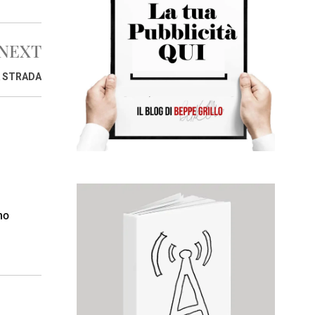
0
1
6
NEXT
A STRADA
mo