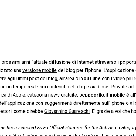
ossimi anni l’attuale diffusione di Internet attraverso i pc portat
lizzato una
versione mobile
del blog per l’Iphone. L’applicazione
re agli ultimi post del blog, all’area di
YouTube
con i video più r
oni in tempo reale sui contenuti del blog e su di me. Provate ad
fica di Apple, categoria news gratuite,
beppegrilo.it mobile
è all
o dell’applicazione con suggerimenti direttamente sull’Iphone o
al 
 lettori, come direbbe
Giovannino Guareschi
. E’ grazie a voi che h
 has been selected as an Official Honoree for the Activism categor
onal quality of submissions this year, the Academy has recognized