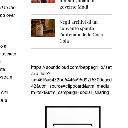
indiani sfidano il
0
1
governo Modi
d to the
1
and over
Negli archivi di un
2
0
convento spunta
1
l’antenata della Coca-
2
Cola
o al
2
0
onosciuto
1
di
3
https://soundcloud.com/beppegrillo/set
ta.
s/pillole?
2
ostra e
si=46f6a5432bd6446a96d92f5300eacd
0
1
42&utm_source=clipboard&utm_mediu
4
Arti
m=text&utm_campaign=social_sharing
e a
2
0
1
5
2