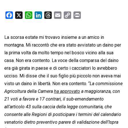
F
X
W
L
T
E
C
P
a
h
i
h
m
o
r
c
a
n
r
a
p
i
La scorsa estate mi trovavo insieme a un amico in
e
t
k
e
i
y
n
b
s
e
a
l
L
t
montagna. Mi raccontò che era stato avvistato un daino per
o
A
d
d
i
la prima volta da molto tempo nel bosco vicino alla sua
o
p
I
s
n
casa. Non era contento. La voce della comparsa del daino
k
p
n
k
era già girata in paese e di certo i cacciatori lo avrebbero
ucciso. Mi disse che il suo figlio più piccolo non aveva mai
visto un daino in libertà. Non era contento. “
La commissione
Agricoltura della Camera
ha approvato
a maggioranza, con
21 voti a favore e 17 contrari, il sub-emendamento
all’articolo 43 sulla caccia della legge comunitaria, che
consente alle Regioni di posticipare i termini del calendario
venatorio dietro preventivo parere di validazione dell’Ispra