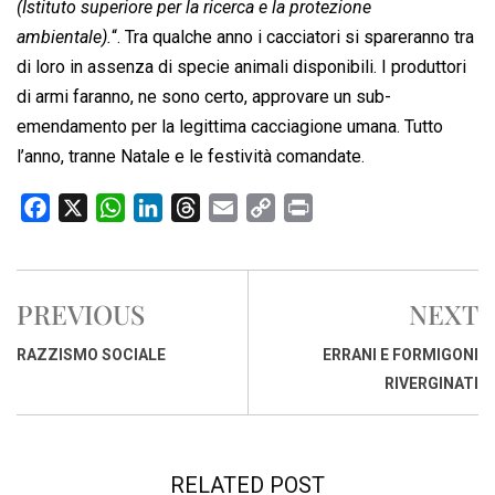
(Istituto superiore per la ricerca e la protezione
ambientale).
“. Tra qualche anno i cacciatori si spareranno tra
di loro in assenza di specie animali disponibili. I produttori
di armi faranno, ne sono certo, approvare un sub-
emendamento per la legittima cacciagione umana. Tutto
l’anno, tranne Natale e le festività comandate.
F
X
W
L
T
E
C
P
a
h
i
h
m
o
r
c
a
n
r
a
p
i
e
t
k
e
i
y
n
PREVIOUS
NEXT
b
s
e
a
l
L
t
o
A
d
d
i
RAZZISMO SOCIALE
ERRANI E FORMIGONI
o
p
I
s
n
RIVERGINATI
k
p
n
k
RELATED POST