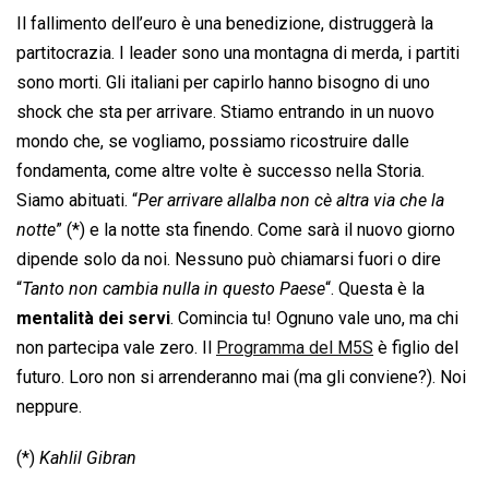
Il fallimento dell’euro è una benedizione, distruggerà la
partitocrazia. I leader sono una montagna di merda, i partiti
sono morti. Gli italiani per capirlo hanno bisogno di uno
shock che sta per arrivare. Stiamo entrando in un nuovo
mondo che, se vogliamo, possiamo ricostruire dalle
fondamenta, come altre volte è successo nella Storia.
Siamo abituati. “
Per arrivare allalba non cè altra via che la
notte
” (*) e la notte sta finendo. Come sarà il nuovo giorno
dipende solo da noi. Nessuno può chiamarsi fuori o dire
“
Tanto non cambia nulla in questo Paese
“. Questa è la
mentalità dei servi
. Comincia tu! Ognuno vale uno, ma chi
non partecipa vale zero. Il
Programma del M5S
è figlio del
futuro. Loro non si arrenderanno mai (ma gli conviene?). Noi
neppure.
(*)
Kahlil Gibran