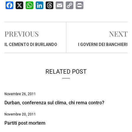
F
X
W
L
T
E
C
P
a
h
i
h
m
o
r
c
a
n
r
a
p
i
e
t
k
e
i
y
n
PREVIOUS
NEXT
b
s
e
a
l
L
t
o
A
d
d
i
IL CEMENTO DI BURLANDO
I GOVERNI DEI BANCHIERI
o
p
I
s
n
k
p
n
k
RELATED POST
Novembre 26, 2011
Durban, conferenza sul clima, chi rema contro?
Novembre 20, 2011
Partiti post mortem