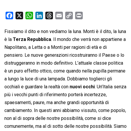
F
X
W
L
T
E
C
P
a
h
i
h
m
o
r
c
a
n
r
a
p
i
Fissiamo il dito e non vediamo la luna. Monti è il dito, la luna
e
t
k
e
i
y
n
è la
Terza Repubblica
. Il mondo che verrà non appartiene a
b
s
e
a
l
L
t
Napolitano, a Letta o a Monti per ragioni di età e di
o
A
d
d
i
pensiero. Le nuove generazioni ricostruiranno il Paese o lo
o
p
I
s
n
distruggeranno in modo definitivo. L’attuale classe politica
k
p
n
k
è un puro effetto ottico, come quando nella pupilla permane
a lungo la luce di una lampada. Dobbiamo toglierci gli
occhiali e guardare la realtà con
nuovi occhi
. Un’Italia senza
più i vecchi punti di riferimento porterà incertezze,
spaesamenti, paure, ma anche grandi opportunità di
cambiamento. In questi anni abbiamo vissuto, come popolo,
non al di sopra delle nostre possibilità, come si dice
comunemente, ma al di sotto delle nostre possibilità. Siamo