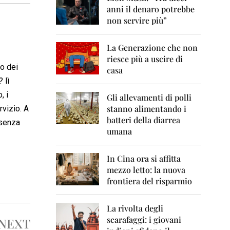
0
anni il denaro potrebbe
6
non servire più”
2
0
La Generazione che non
0
7
riesce più a uscire di
co dei
casa
2
 lì
0
, i
0
Gli allevamenti di polli
8
stanno alimentando i
rvizio. A
batteri della diarrea
 senza
2
umana
0
0
9
In Cina ora si affitta
mezzo letto: la nuova
2
frontiera del risparmio
0
1
0
La rivolta degli
scarafaggi: i giovani
NEXT
2