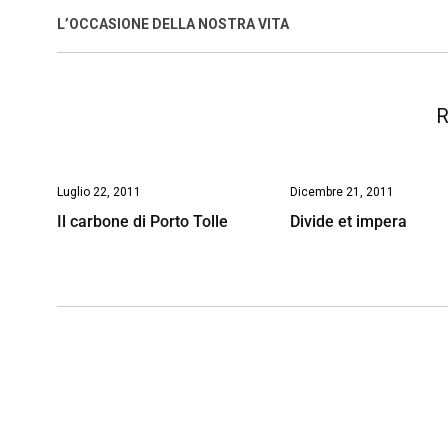
o
A
d
d
i
L’OCCASIONE DELLA NOSTRA VITA
o
p
I
s
n
k
p
n
k
R
Luglio 22, 2011
Dicembre 21, 2011
Il carbone di Porto Tolle
Divide et impera