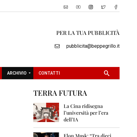
PER LA TUA PUBBLICITÀ
pubblicita@beppegrillo.it
ARCHIVIO
CONTATTI
TERRA FUTURA
2
0
La Cina ridisegna
0
l’università per l’era
5
dell’IA
2
0
Elon Musk: “Tra dieci