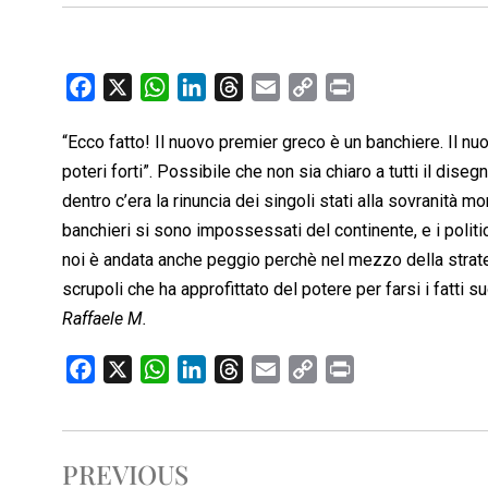
F
X
W
L
T
E
C
P
a
h
i
h
m
o
r
“Ecco fatto! Il nuovo premier greco è un banchiere. Il n
c
a
n
r
a
p
i
poteri forti”. Possibile che non sia chiaro a tutti il dise
e
t
k
e
i
y
n
b
s
e
a
l
L
t
dentro c’era la rinuncia dei singoli stati alla sovranità 
o
A
d
d
i
banchieri si sono impossessati del continente, e i politic
o
p
I
s
n
noi è andata anche peggio perchè nel mezzo della strate
k
p
n
k
scrupoli che ha approfittato del potere per farsi i fatti su
Raffaele M.
F
X
W
L
T
E
C
P
a
h
i
h
m
o
r
c
a
n
r
a
p
i
e
t
k
e
i
y
n
PREVIOUS
b
s
e
a
l
L
t