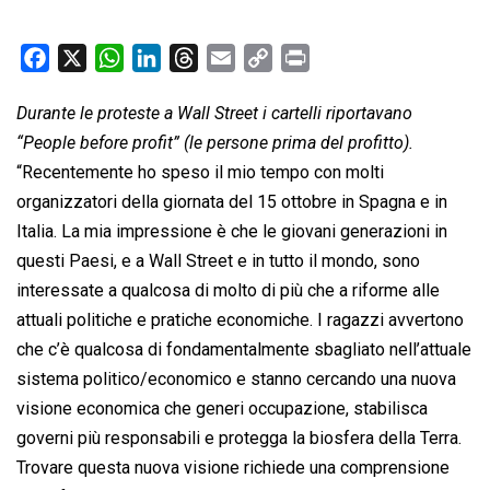
F
X
W
L
T
E
C
P
a
h
i
h
m
o
r
Durante le proteste a Wall Street i cartelli riportavano
c
a
n
r
a
p
i
“People before profit” (le persone prima del profitto).
e
t
k
e
i
y
n
b
s
e
a
l
L
t
“Recentemente ho speso il mio tempo con molti
o
A
d
d
i
organizzatori della giornata del 15 ottobre in Spagna e in
o
p
I
s
n
Italia. La mia impressione è che le giovani generazioni in
k
p
n
k
questi Paesi, e a Wall Street e in tutto il mondo, sono
interessate a qualcosa di molto di più che a riforme alle
attuali politiche e pratiche economiche. I ragazzi avvertono
che c’è qualcosa di fondamentalmente sbagliato nell’attuale
sistema politico/economico e stanno cercando una nuova
visione economica che generi occupazione, stabilisca
governi più responsabili e protegga la biosfera della Terra.
Trovare questa nuova visione richiede una comprensione