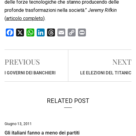
delle forze tecnologiche che stanno producendo delle
profonde trasformazioni nella società.”
Jeremy Rifkin
(
articolo completo
).
F
X
W
L
T
E
C
P
a
h
i
h
m
o
r
c
a
n
r
a
p
i
e
t
k
e
i
y
n
PREVIOUS
NEXT
b
s
e
a
l
L
t
o
A
d
d
i
I GOVERNI DEI BANCHIERI
LE ELEZIONI DEL TITANIC
o
p
I
s
n
k
p
n
k
RELATED POST
Giugno 13, 2011
Gli italiani fanno a meno dei partiti