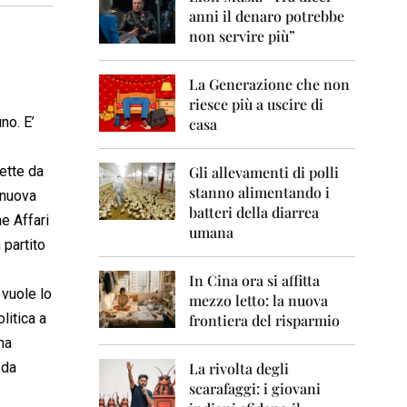
0
anni il denaro potrebbe
6
non servire più”
2
0
La Generazione che non
0
7
riesce più a uscire di
no. E’
casa
2
0
0
lette da
Gli allevamenti di polli
8
stanno alimentando i
 nuova
batteri della diarrea
e Affari
2
umana
0
 partito
0
9
In Cina ora si affitta
e vuole lo
mezzo letto: la nuova
2
litica a
frontiera del risparmio
0
1
na
0
 da
La rivolta degli
scarafaggi: i giovani
2