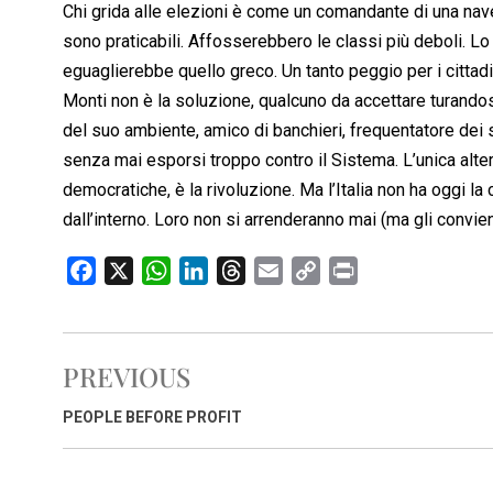
Chi grida alle elezioni è come un comandante di una nave
sono praticabili. Affosserebbero le classi più deboli. L
eguaglierebbe quello greco. Un tanto peggio per i cittadi
Monti non è la soluzione, qualcuno da accettare turandos
del suo ambiente, amico di banchieri, frequentatore dei 
senza mai esporsi troppo contro il Sistema. L’unica alte
democratiche, è la rivoluzione. Ma l’Italia non ha oggi la
dall’interno. Loro non si arrenderanno mai (ma gli convie
F
X
W
L
T
E
C
P
a
h
i
h
m
o
r
c
a
n
r
a
p
i
e
t
k
e
i
y
n
PREVIOUS
b
s
e
a
l
L
t
o
A
d
d
i
PEOPLE BEFORE PROFIT
o
p
I
s
n
k
p
n
k