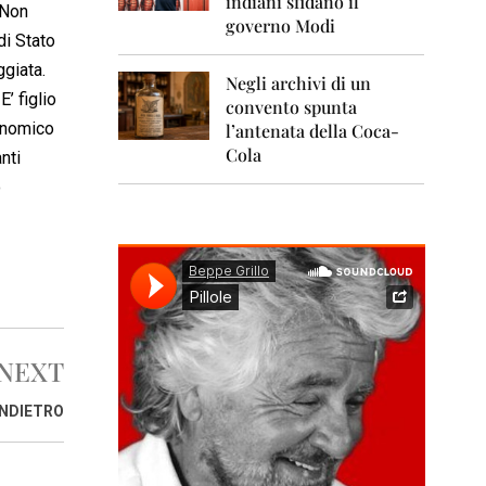
indiani sfidano il
0
 Non
1
governo Modi
1
di Stato
ggiata.
Negli archivi di un
2
 E’ figlio
0
convento spunta
1
conomico
l’antenata della Coca-
2
Cola
nti
2
o
0
1
3
2
0
1
4
NEXT
2
0
INDIETRO
1
5
2