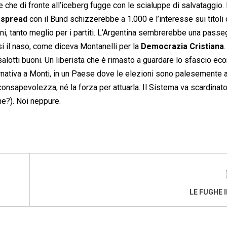
 che di fronte all’iceberg fugge con le scialuppe di salvataggio.
o
spread
con il Bund schizzerebbe a 1.000 e l’interesse sui titoli 
ni, tanto meglio per i partiti. L’Argentina sembrerebbe una passe
i il naso, come diceva Montanelli per la
Democrazia Cristiana
.
salotti buoni. Un liberista che è rimasto a guardare lo sfascio e
rnativa a Monti, in un Paese dove le elezioni sono palesemente a
 consapevolezza, né la forza per attuarla. Il Sistema va scardinat
ne?). Noi neppure.
LE FUGHE 