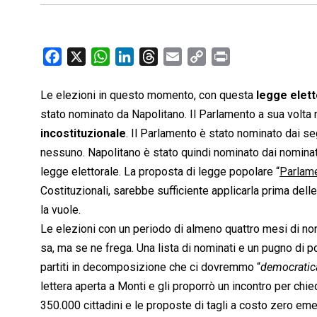
F
X
W
L
T
E
C
P
a
h
i
h
m
o
r
c
a
n
r
a
p
i
Le elezioni in questo momento, con questa
legge elett
e
t
k
e
i
y
n
stato nominato da Napolitano. Il Parlamento a sua volta n
b
s
e
a
l
L
t
incostituzionale
. Il Parlamento è stato nominato dai seg
o
A
d
d
i
nessuno. Napolitano è stato quindi nominato dai nominat
o
p
I
s
n
legge elettorale. La proposta di legge popolare “
Parlame
k
p
n
k
Costituzionali, sarebbe sufficiente applicarla prima dell
la vuole.
Le elezioni con un periodo di almeno quattro mesi di no
sa, ma se ne frega. Una lista di nominati e un pugno di 
partiti in decomposizione che ci dovremmo “
democrati
lettera aperta a Monti e gli proporrò un incontro per chied
350.000 cittadini e le proposte di tagli a costo zero em