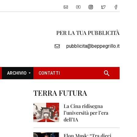
PER LA TUA PUBBLICITÀ
pubblicita@beppegrillo.it
ARCHIVIO
CONTATTI
TERRA FUTURA
2
0
La Cina ridisegna
0
l’università per l’era
5
dell’IA
2
0
Elon Musk: “Tra dieci