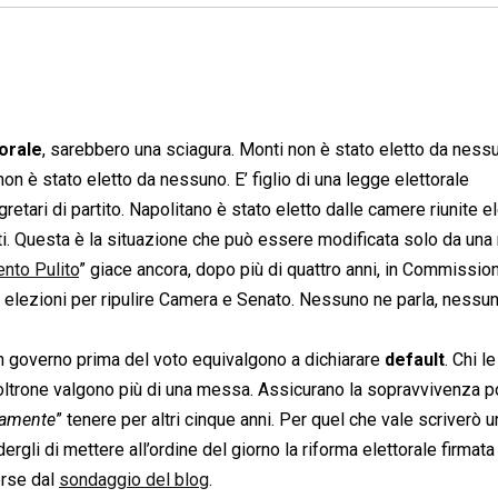
orale
, sarebbero una sciagura. Monti non è stato eletto da nessu
on è stato eletto da nessuno. E’ figlio di una legge elettorale
retari di partito. Napolitano è stato eletto dalle camere riunite e
i. Questa è la situazione che può essere modificata solo da una
nto Pulito
” giace ancora, dopo più di quattro anni, in Commission
e elezioni per ripulire Camera e Senato. Nessuno ne parla, nessun
n governo prima del voto equivalgono a dichiarare
default
. Chi l
poltrone valgono più di una messa. Assicurano la sopravvivenza po
camente
” tenere per altri cinque anni. Per quel che vale scriverò u
ergli di mettere all’ordine del giorno la riforma elettorale firmata
erse dal
sondaggio del blog
.