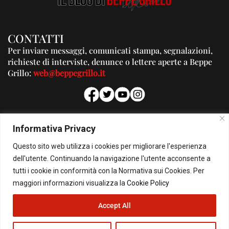
CONTATTI
Per inviare messaggi, comunicati stampa, segnalazioni,
richieste di interviste, denunce o lettere aperte a Beppe
Grillo:
web@beppegrillo.it
PUBBLICITA'
Informativa Privacy
Per la tua pubblicità su questo Blog:
Questo sito web utilizza i cookies per migliorare l'esperienza
pubblicita@beppegrillo.it
dell'utente. Continuando la navigazione l'utente acconsente a
tutti i cookie in conformità con la Normativa sui Cookies. Per
HOMEPAGE
COOKIE POLICY
PRIVACY POLICY
CONTATTI
maggiori informazioni visualizza la
Cookie Policy
Accept All
© Copyright 2026 - Il Blog di Beppe Grillo. All Rights Reserved - Powered by
happygrafic.com