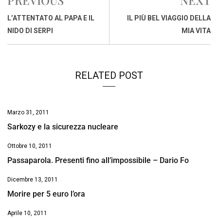
PREVIOUS
NEXT
b
s
e
a
l
L
t
o
A
d
d
i
L’ATTENTATO AL PAPA E IL
IL PIÙ BEL VIAGGIO DELLA
o
p
I
s
n
NIDO DI SERPI
MIA VITA
k
p
n
k
RELATED POST
Marzo 31, 2011
Sarkozy e la sicurezza nucleare
Ottobre 10, 2011
Passaparola. Presenti fino all’impossibile – Dario Fo
Dicembre 13, 2011
Morire per 5 euro l’ora
Aprile 10, 2011