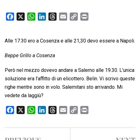
F
X
W
L
T
E
C
P
a
h
i
h
m
o
r
c
a
n
r
a
p
i
Alle 17.30 ero a Cosenza e alle 21,30 devo essere a Napoli.
e
t
k
e
i
y
n
b
s
e
a
l
L
t
Beppe Grillo a Cosenza
o
A
d
d
i
o
p
I
s
n
Però nel mezzo dovevo andare a Salerno alle 19.30. L’unica
k
p
n
k
soluzione era l’affitto di un elicottero. Belin. Vi scrivo queste
righe mentre sono in volo. Salernitani sto arrivando. Mi
vedete da laggiù?
F
X
W
L
T
E
C
P
a
h
i
h
m
o
r
c
a
n
r
a
p
i
e
t
k
e
i
y
n