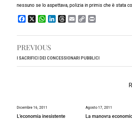
nessuno se lo aspettava, polizia in primis che è stata c
F
X
W
L
T
E
C
P
a
h
i
h
m
o
r
c
a
n
r
a
p
i
e
t
k
e
i
y
n
PREVIOUS
b
s
e
a
l
L
t
o
A
d
d
i
I SACRIFICI DEI CONCESSIONARI PUBBLICI
o
p
I
s
n
k
p
n
k
R
Dicembre 16, 2011
Agosto 17, 2011
L’economia inesistente
La manovra economi