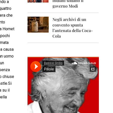
indiani sfidano il
0
ando a
1
governo Modi
quattro
1
mera che
Negli archivi di un
2
nto
0
convento spunta
1
a Hornet
l’antenata della Coca-
2
 pochi
Cola
ermata
2
0
 a causa
1
 un uomo
3
 un
2
 senza
0
1
no chiuse
4
stle.Si
2
 su il
0
ella
1
5
2