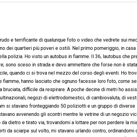
rudo e terrificante di qualunque foto o video che vedrete sui me
o dei quartieri più poveri e ostili. Nel primo pomeriggio, in casa
della polizia. Ho visto un autobus in fiamme. Il 36, lautobus che p
mare; sono sceso in strada e devo ammettere che forse non è stat
icile, quando ci si trova nel mezzo del corso degli eventi. Ho trov
 le fiamme, hanno lasciato che ognuno facesse loro foto, come se
a bruciata, difficile da respirare. A poche decine di metri ho assis
ltinazionali, negozi di elettrodomestici, di cambiovaluta, di vestiti
ham si stavano fronteggiando 50 poliziotti e un gruppo di diverse
i stavano avvenendo gli scontri mentre le vetrine di un negozio vi
da dietro e tirato via, trovandomi a lottare per non perdere la mi
erti da sciarpe sul volto, mi stavano urlando contro, ordinandomi 