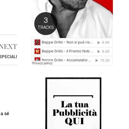
0
1
6
NEXT
SPECIALI
 a sé