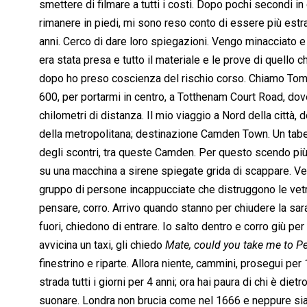
smettere di filmare a tutti i costi. Dopo pochi secondi i
rimanere in piedi, mi sono reso conto di essere più estra
anni. Cerco di dare loro spiegazioni. Vengo minacciato 
era stata presa e tutto il materiale e le prove di quello 
dopo ho preso coscienza del rischio corso. Chiamo Tom
600, per portarmi in centro, a Totthenam Court Road, dov
chilometri di distanza. Il mio viaggio a Nord della città,
della metropolitana; destinazione Camden Town. Un tabell
degli scontri, tra queste Camden. Per questo scendo pi
su una macchina a sirene spiegate grida di scappare. Vedo
gruppo di persone incappucciate che distruggono le vetr
pensare, corro. Arrivo quando stanno per chiudere la sa
fuori, chiedono di entrare. Io salto dentro e corro giù p
avvicina un taxi, gli chiedo 
Mate, could you take me to 
finestrino e riparte. Allora niente, cammini, prosegui pe
strada tutti i giorni per 4 anni; ora hai paura di chi è die
suonare. Londra non brucia come nel 1666 e neppure siamo