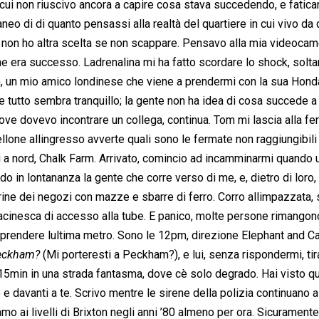
n cui non riuscivo ancora a capire cosa stava succedendo, e fatic
neo di di quanto pensassi alla realtà del quartiere in cui vivo da 
e non ho altra scelta se non scappare. Pensavo alla mia videoca
che era successo. Ladrenalina mi ha fatto scordare lo shock, solta
, un mio amico londinese che viene a prendermi con la sua Hond
e tutto sembra tranquillo; la gente non ha idea di cosa succede a
 dove dovevo incontrare un collega, continua. Tom mi lascia alla f
one allingresso avverte quali sono le fermate non raggiungibili
ù a nord, Chalk Farm. Arrivato, comincio ad incamminarmi quando
 in lontananza la gente che corre verso di me, e, dietro di loro,
ine dei negozi con mazze e sbarre di ferro. Corro allimpazzata,
racinesca di accesso alla tube. E panico, molte persone rimango
er prendere lultima metro. Sono le 12pm, direzione Elephant and Ca
Peckham?
 (Mi porteresti a Peckham?), e lui, senza rispondermi, tira
r 15min in una strada fantasma, dove cè solo degrado. Hai visto qu
tro e davanti a te. Scrivo mentre le sirene della polizia continuano a
 ai livelli di Brixton negli anni ’80 almeno per ora. Sicuramente