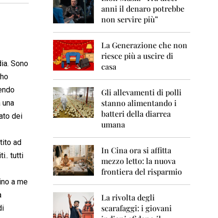
0
anni il denaro potrebbe
6
non servire più”
2
0
La Generazione che non
0
7
riesce più a uscire di
dia. Sono
casa
2
 ho
0
rendo
0
Gli allevamenti di polli
8
stanno alimentando i
a una
batteri della diarrea
ato dei
2
umana
0
0
tito ad
9
In Cina ora si affitta
.. tutti
mezzo letto: la nuova
2
frontiera del risparmio
0
cino a me
1
0
a
La rivolta degli
scarafaggi: i giovani
di
2