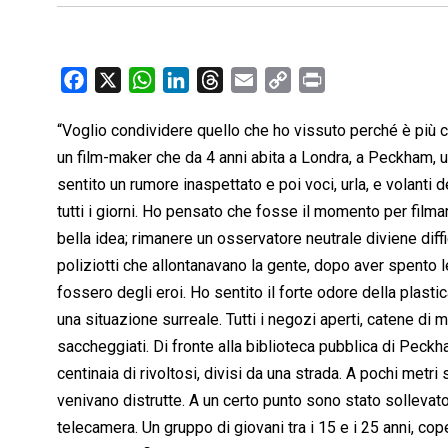
F
X
W
L
T
E
C
P
a
h
i
h
m
o
r
“Voglio condividere quello che ho vissuto perché è più c
c
a
n
r
a
p
i
un film-maker che da 4 anni abita a Londra, a Peckham, un
e
t
k
e
i
y
n
b
s
e
a
l
L
t
sentito un rumore inaspettato e poi voci, urla, e volanti 
o
A
d
d
i
tutti i giorni. Ho pensato che fosse il momento per fil
o
p
I
s
n
bella idea; rimanere un osservatore neutrale diviene diff
k
p
n
k
poliziotti che allontanavano la gente, dopo aver spento
fossero degli eroi. Ho sentito il forte odore della plastic
una situazione surreale. Tutti i negozi aperti, catene di mu
saccheggiati. Di fronte alla biblioteca pubblica di Peck
centinaia di rivoltosi, divisi da una strada. A pochi metr
venivano distrutte. A un certo punto sono stato sollevato 
telecamera. Un gruppo di giovani tra i 15 e i 25 anni, cop