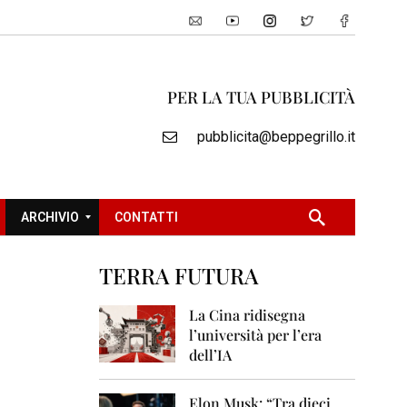
PER LA TUA PUBBLICITÀ
pubblicita@beppegrillo.it
ARCHIVIO
CONTATTI
TERRA FUTURA
2
0
La Cina ridisegna
0
l’università per l’era
5
dell’IA
2
0
Elon Musk: “Tra dieci