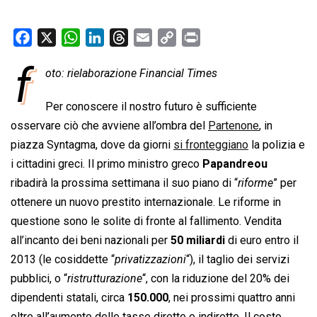
F
X
W
L
T
E
C
P
a
h
i
h
m
o
r
f
oto: rielaborazione Financial Times
c
a
n
r
a
p
i
e
t
k
e
i
y
n
Per conoscere il nostro futuro è sufficiente
b
s
e
a
l
L
t
osservare ciò che avviene all’ombra del
Partenone
, in
o
A
d
d
i
piazza Syntagma, dove da giorni
si fronteggiano
la polizia e
o
p
I
s
n
i cittadini greci. Il primo ministro greco
Papandreou
k
p
n
k
ribadirà la prossima settimana il suo piano di “
riforme
” per
ottenere un nuovo prestito internazionale. Le riforme in
questione sono le solite di fronte al fallimento. Vendita
all’incanto dei beni nazionali per
50 miliardi
di euro entro il
2013 (le cosiddette “
privatizzazioni
“), il taglio dei servizi
pubblici, o “
ristrutturazione
“, con la riduzione del 20% dei
dipendenti statali, circa
150.000
, nei prossimi quattro anni
oltre all’aumento delle tasse dirette e indirette. Il costo