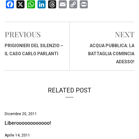
F
X
W
L
T
E
C
P
a
h
i
h
m
o
r
c
a
n
r
a
p
i
e
t
k
e
i
y
n
PREVIOUS
NEXT
b
s
e
a
l
L
t
o
A
d
d
i
PRIGIONIERI DEL SILENZIO –
ACQUA PUBBLICA: LA
o
p
I
s
n
IL CASO CARLO PARLANTI
BATTAGLIA COMINCIA
k
p
n
k
ADESSO!
RELATED POST
Dicembre 20, 2011
Liberoooooooooooo!
Aprile 14, 2011