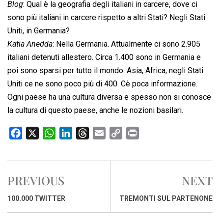
Blog
: Qual è la geografia degli italiani in carcere, dove ci
sono più italiani in carcere rispetto a altri Stati? Negli Stati
Uniti, in Germania?
Katia Anedda
: Nella Germania. Attualmente ci sono 2.905
italiani detenuti allestero. Circa 1.400 sono in Germania e
poi sono sparsi per tutto il mondo: Asia, Africa, negli Stati
Uniti ce ne sono poco più di 400. Cè poca informazione.
Ogni paese ha una cultura diversa e spesso non si conosce
la cultura di questo paese, anche le nozioni basilari.
F
X
W
L
T
E
C
P
a
h
i
h
m
o
r
c
a
n
r
a
p
i
e
t
k
e
i
y
n
PREVIOUS
NEXT
b
s
e
a
l
L
t
o
A
d
d
i
100.000 TWITTER
TREMONTI SUL PARTENONE
o
p
I
s
n