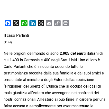
F
X
W
L
T
E
C
P
a
h
i
h
m
o
r
Il caso Parlanti
c
a
n
r
a
p
i
e
t
k
e
i
y
n
(11:44)
b
s
e
a
l
L
t
Nelle prigioni del mondo ci sono
2.905 detenuti italiani
di
o
A
d
d
i
cui 1.400 in Germania e 400 negli Stati Uniti. Uno di loro è
o
p
I
s
n
Carlo Parlanti
che è innocente secondo tutte le
k
p
n
k
testimonianze raccolte dalla sua famiglia e dai suoi amici e
presentate al ministero degli Esteri dall’associazione
“
Prigionieri del Silenzio
“. L’unica che si occupa dei casi di
mala giustizia all’estero che avvengono nei confronti dei
nostri connazionali. All’estero si può finire in carcere per una
falsa accusa o semplicemente per aver mantenuto le