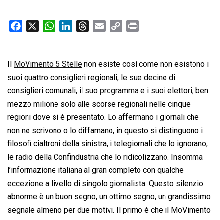
F
X
W
L
T
E
C
P
a
h
i
h
m
o
r
c
a
n
r
a
p
i
Il
MoVimento 5 Stelle
e
t
k
non esiste così come non esistono i
e
i
y
n
b
s
e
a
l
L
t
suoi quattro consiglieri regionali, le sue decine di
o
A
d
d
i
consiglieri comunali, il suo
programma
e i suoi elettori, ben
o
p
I
s
n
mezzo milione solo alle scorse regionali nelle cinque
k
p
n
k
regioni dove si è presentato. Lo affermano i giornali che
non ne scrivono o lo diffamano, in questo si distinguono i
filosofi cialtroni della sinistra, i telegiornali che lo ignorano,
le radio della Confindustria che lo ridicolizzano. Insomma
l’informazione italiana al gran completo con qualche
eccezione a livello di singolo giornalista. Questo silenzio
abnorme è un buon segno, un ottimo segno, un grandissimo
segnale almeno per due motivi. Il primo è che il MoVimento