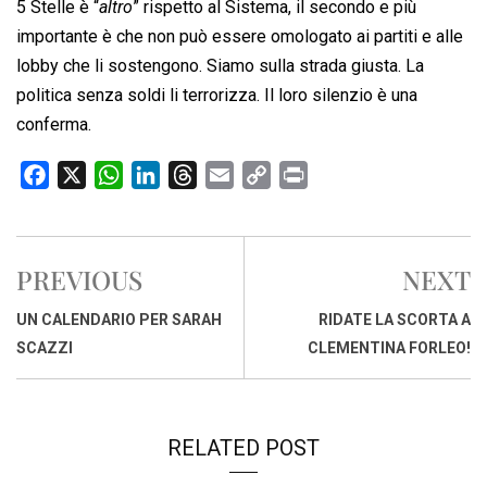
5 Stelle è “
altro
” rispetto al Sistema, il secondo e più
importante è che non può essere omologato ai partiti e alle
lobby che li sostengono. Siamo sulla strada giusta. La
politica senza soldi li terrorizza. Il loro silenzio è una
conferma.
F
X
W
L
T
E
C
P
a
h
i
h
m
o
r
c
a
n
r
a
p
i
e
t
k
e
i
y
n
PREVIOUS
NEXT
b
s
e
a
l
L
t
o
A
d
d
i
UN CALENDARIO PER SARAH
RIDATE LA SCORTA A
o
p
I
s
n
SCAZZI
CLEMENTINA FORLEO!
k
p
n
k
RELATED POST