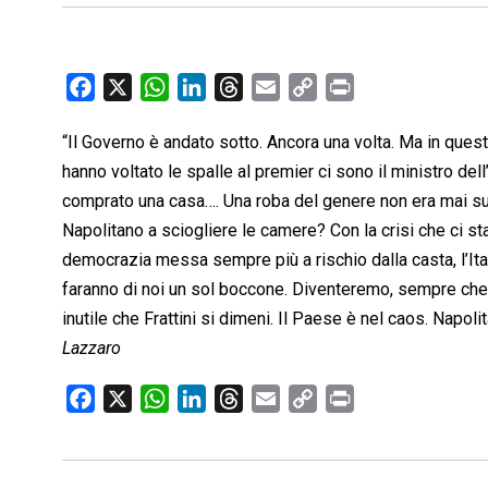
F
X
W
L
T
E
C
P
a
h
i
h
m
o
r
“Il Governo è andato sotto. Ancora una volta. Ma in quest
c
a
n
r
a
p
i
hanno voltato le spalle al premier ci sono il ministro de
e
t
k
e
i
y
n
b
s
e
a
l
L
t
comprato una casa…. Una roba del genere non era mai suc
o
A
d
d
i
Napolitano a sciogliere le camere? Con la crisi che ci sta 
o
p
I
s
n
democrazia messa sempre più a rischio dalla casta, l’It
k
p
n
k
faranno di noi un sol boccone. Diventeremo, sempre che 
inutile che Frattini si dimeni. Il Paese è nel caos. Napolit
Lazzaro
F
X
W
L
T
E
C
P
a
h
i
h
m
o
r
c
a
n
r
a
p
i
e
t
k
e
i
y
n