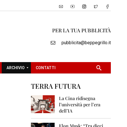
PER LA TUA PUBBLICITÀ
pubblicita@beppegrillo.it
ARCHIVIO
CONTATTI
TERRA FUTURA
2
0
La Cina ridisegna
0
l’università per l’era
5
dell’IA
2
0
Elon Musk: “Tra dieci