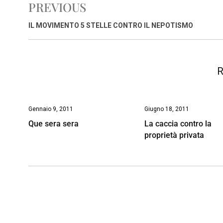
PREVIOUS
b
s
e
a
l
L
t
o
A
d
d
i
IL MOVIMENTO 5 STELLE CONTRO IL NEPOTISMO
o
p
I
s
n
k
p
n
k
R
Gennaio 9, 2011
Giugno 18, 2011
Que sera sera
La caccia contro la
proprietà privata