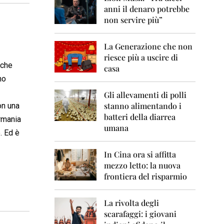
0
anni il denaro potrebbe
6
non servire più”
2
0
La Generazione che non
0
7
riesce più a uscire di
 che
casa
2
no
0
0
Gli allevamenti di polli
8
stanno alimentando i
on una
batteri della diarrea
ermania
2
umana
0
. Ed è
0
9
In Cina ora si affitta
mezzo letto: la nuova
2
frontiera del risparmio
0
1
0
La rivolta degli
scarafaggi: i giovani
2