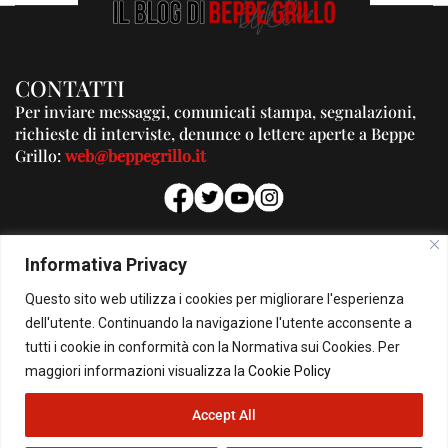
CONTATTI
Per inviare messaggi, comunicati stampa, segnalazioni,
richieste di interviste, denunce o lettere aperte a Beppe
Grillo:
web@beppegrillo.it
PUBBLICITA'
Informativa Privacy
Per la tua pubblicità su questo Blog:
Questo sito web utilizza i cookies per migliorare l'esperienza
pubblicita@beppegrillo.it
dell'utente. Continuando la navigazione l'utente acconsente a
tutti i cookie in conformità con la Normativa sui Cookies. Per
HOMEPAGE
COOKIE POLICY
PRIVACY POLICY
CONTATTI
maggiori informazioni visualizza la
Cookie Policy
Accept All
© Copyright 2026 - Il Blog di Beppe Grillo. All Rights Reserved - Powered by
happygrafic.com