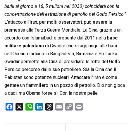
barili al giorno a 16, 5 milioni nel 2030) coinciderà con la
concentrazione dell’estrazione di petrolio nel Golfo Persico
.”
L’attacco all’Iran, per molti osservatori, può essere la
premessa alla Terza Guerra Mondiale. La Cina, grazie a un
accordo con Islamabad, è presente dal 2011 nella
base
militare pakistana
di
Gwadar
che si aggiunge alle basi
nell’Oceano Indiano in Bangladesh, Birmania e Sri Lanka.
Gwadar permette alla Cina di presidiare le rotte del Golfo
Persico percorse dalle sue petroliere. Sia la Cina che il
Pakistan sono potenze nucleari. Attaccare l’Iran è come
gettare un fiammifero in un pozzo di petrolio. Dio non gioca
a dadi, ma Obama forse sì. Con la nostra pelle.
F
X
W
L
T
E
C
P
a
h
i
h
m
o
r
c
a
n
r
a
p
i
e
t
k
e
i
y
n