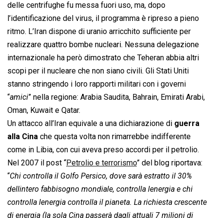
delle centrifughe fu messa fuori uso, ma, dopo
l’identificazione del virus, il programma è ripreso a pieno
ritmo. L’Iran dispone di uranio arricchito sufficiente per
realizzare quattro bombe nucleari. Nessuna delegazione
internazionale ha però dimostrato che Teheran abbia altri
scopi per il nucleare che non siano civili. Gli Stati Uniti
stanno stringendo i loro rapporti militari con i governi
“
amici
” nella regione: Arabia Saudita, Bahrain, Emirati Arabi,
Oman, Kuwait e Qatar.
Un attacco all’Iran equivale a una dichiarazione di
guerra
alla Cina
che questa volta non rimarrebbe indifferente
come in Libia, con cui aveva preso accordi per il petrolio.
Nel 2007 il post “
Petrolio e terrorismo
” del blog riportava:
“
Chi controlla il Golfo Persico, dove sarà estratto il 30%
dellintero fabbisogno mondiale, controlla lenergia e chi
controlla lenergia controlla il pianeta. La richiesta crescente
di energia (la sola Cina passerà dagli attuali 7 milioni di