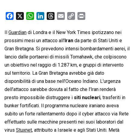
F
X
W
L
T
E
C
P
a
h
i
h
m
o
r
c
a
n
r
a
p
i
Il
Guardian
di Londra e il New York Times ipotizzano nei
e
t
k
e
i
y
n
prossimi mesi un attacco all’
Iran
da parte di Stati Uniti e
b
s
e
a
l
L
t
Gran Bretagna. Si prevedono intensi bombardamenti aerei, il
o
A
d
d
i
lancio dalle portaerei di missili Tomahawk, che colpiscono
o
p
I
s
n
un obiettivo nel raggio di 1.287 km, e gruppi di intervento
k
p
n
k
sul territorio. La Gran Bretagna avrebbe già dato
disponibilità di una base nell’Oceano Indiano. L’urgenza
dell’attacco sarebbe dovuta al fatto che l’Iran renderà
presto impossibile distruggere i
siti nucleari
, trasferiti in
bunker fortificati. Il programma nucleare iraniano aveva
subito un forte rallentamento dopo il cyber attacco via Rete
effettuato sulle macchine presenti nei suoi laboratori dal
virus
Stuxnet
, attribuito a Israele e agli Stati Uniti. Metà