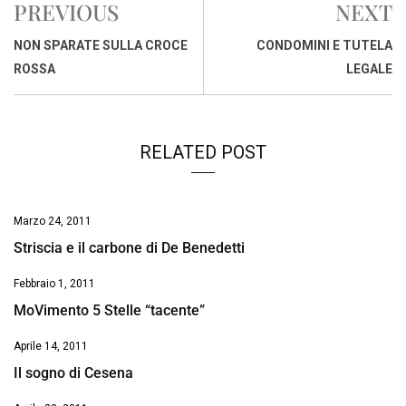
PREVIOUS
NEXT
b
s
e
a
l
L
t
o
A
d
d
i
NON SPARATE SULLA CROCE
CONDOMINI E TUTELA
o
p
I
s
n
ROSSA
LEGALE
k
p
n
k
RELATED POST
Marzo 24, 2011
Striscia e il carbone di De Benedetti
Febbraio 1, 2011
MoVimento 5 Stelle “tacente”
Aprile 14, 2011
Il sogno di Cesena