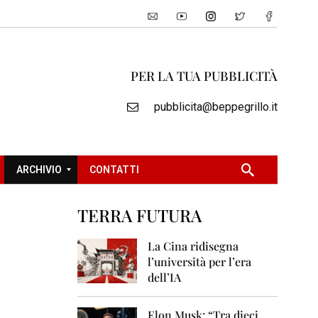
PER LA TUA PUBBLICITÀ
pubblicita@beppegrillo.it
ARCHIVIO
CONTATTI
TERRA FUTURA
2
0
La Cina ridisegna
0
l’università per l’era
5
dell’IA
2
0
Elon Musk: “Tra dieci