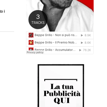
0
1
o i
6