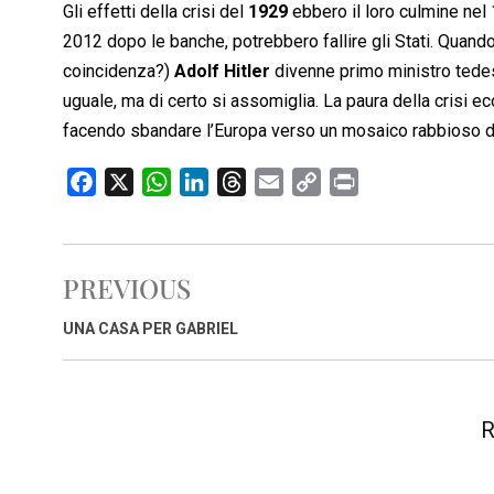
Gli effetti della crisi del
1929
ebbero il loro culmine nel 
2012 dopo le banche, potrebbero fallire gli Stati. Quando 
coincidenza?)
Adolf Hitler
divenne primo ministro tedesc
uguale, ma di certo si assomiglia. La paura della crisi 
facendo sbandare l’Europa verso un mosaico rabbioso di
F
X
W
L
T
E
C
P
a
h
i
h
m
o
r
c
a
n
r
a
p
i
e
t
k
e
i
y
n
PREVIOUS
b
s
e
a
l
L
t
o
A
d
d
i
UNA CASA PER GABRIEL
o
p
I
s
n
k
p
n
k
R