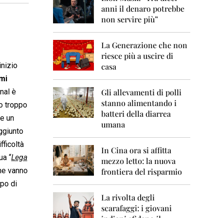
0
anni il denaro potrebbe
6
non servire più”
2
0
La Generazione che non
0
7
riesce più a uscire di
inizio
casa
2
mi
0
0
nal è
Gli allevamenti di polli
8
stanno alimentando i
to troppo
batteri della diarrea
re un
2
umana
0
aggiunto
0
fficoltà
9
In Cina ora si affitta
ua “
Lega
mezzo letto: la nuova
2
che vanno
frontiera del risparmio
0
1
lpo di
0
La rivolta degli
scarafaggi: i giovani
2