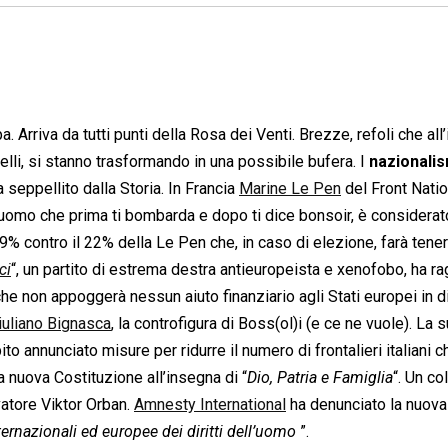
a. Arriva da tutti punti della Rosa dei Venti. Brezze, refoli che all’
li, si stanno trasformando in una possibile bufera. I
nazionalis
seppellito dalla Storia. In Francia
Marine Le Pen
del Front Natio
l’uomo che prima ti bombarda e dopo ti dice bonsoir, è considera
9% contro il 22% della Le Pen che, in caso di elezione, farà tene
ci
“, un partito di estrema destra antieuropeista e xenofobo, ha r
he non appoggerà nessun aiuto finanziario agli Stati europei in di
iuliano Bignasca
, la controfigura di Boss(ol)i (e ce ne vuole). La s
ito annunciato misure per ridurre il numero di frontalieri italiani 
 nuova Costituzione all’insegna di “
Dio, Patria e Famiglia
“. Un co
vatore Viktor Orban.
Amnesty International
ha denunciato la nuova
ternazionali ed europee dei diritti dell’uomo
”.