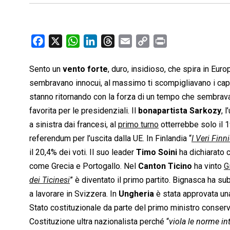
F
X
W
L
T
E
C
P
a
h
i
h
m
o
r
c
a
n
r
a
p
i
Sento un
vento forte
, duro, insidioso, che spira in Europ
e
t
k
e
i
y
n
sembravano innocui, al massimo ti scompigliavano i capel
b
s
e
a
l
L
t
stanno ritornando con la forza di un tempo che sembrava 
o
A
d
d
i
favorita per le presidenziali. Il
bonapartista Sarkozy
, 
o
p
I
s
n
a sinistra dai francesi, al
primo turno
otterrebbe solo il 1
k
p
n
k
referendum per l’uscita dalla UE. In Finlandia “
I Veri Finni
il 20,4% dei voti. Il suo leader
Timo Soini
ha dichiarato c
come Grecia e Portogallo. Nel
Canton Ticino
ha vinto
G
dei Ticinesi
” è diventato il primo partito. Bignasca ha sub
a lavorare in Svizzera. In
Ungheria
è stata approvata una
Stato costituzionale da parte del primo ministro conser
Costituzione ultra nazionalista perché “
viola le norme in