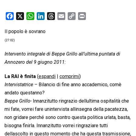
F
X
W
L
T
E
C
P
a
h
i
h
m
o
r
Il popolo è sovrano
c
a
n
r
a
p
i
e
t
k
e
i
y
n
(27:02)
b
s
e
a
l
L
t
Intervento integrale di Beppe Grillo all’ultima puntata di
o
A
d
d
i
Annozero del 9 giugno 2011:
o
p
I
s
n
k
p
n
k
La RAI è finita
(
espandi
|
comprimi
)
Intervistatrice –
Bilancio di fine anno accademico, comè
andato questanno?
Beppe Grillo-
Innanzitutto ringrazio dellultima ospitalità che
mi fate, vorrei fare unintervista allinsegna della pacatezza,
non gridare perché sono contro questa politica urlata, basta,
bisogna finirla. Innanzitutto vorrei ringraziare tutti
dellascolto in questo momento che ha questa trasmissione,