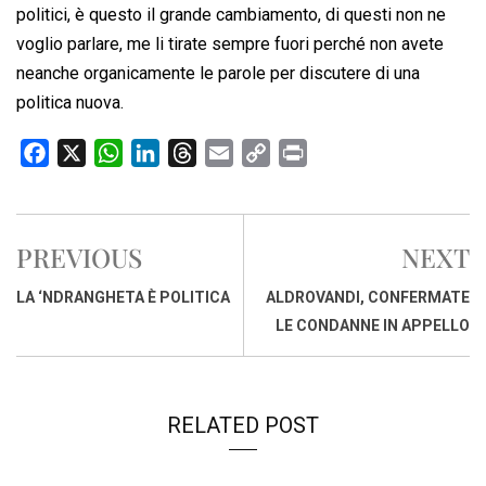
politici, è questo il grande cambiamento, di questi non ne
voglio parlare, me li tirate sempre fuori perché non avete
neanche organicamente le parole per discutere di una
politica nuova.
F
X
W
L
T
E
C
P
a
h
i
h
m
o
r
c
a
n
r
a
p
i
e
t
k
e
i
y
n
PREVIOUS
NEXT
b
s
e
a
l
L
t
o
A
d
d
i
LA ‘NDRANGHETA È POLITICA
ALDROVANDI, CONFERMATE
o
p
I
s
n
LE CONDANNE IN APPELLO
k
p
n
k
RELATED POST