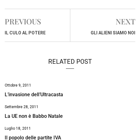
c
a
n
r
a
p
i
e
t
k
e
i
y
n
PREVIOUS
NEXT
b
s
e
a
l
L
t
o
A
d
d
i
IL CULO AL POTERE
GLI ALIENI SIAMO NOI
o
p
I
s
n
k
p
n
k
RELATED POST
Ottobre 9, 2011
L’invasione dell’Ultracasta
Settembre 28, 2011
La UE non è Babbo Natale
Luglio 18, 2011
Il popolo delle partite IVA