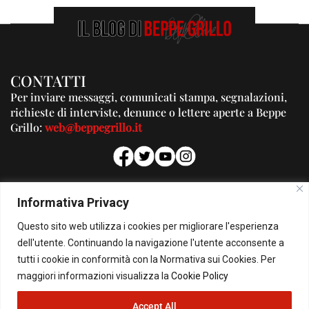
CONTATTI
Per inviare messaggi, comunicati stampa, segnalazioni,
richieste di interviste, denunce o lettere aperte a Beppe
Grillo:
web@beppegrillo.it
PUBBLICITA'
Informativa Privacy
Per la tua pubblicità su questo Blog:
Questo sito web utilizza i cookies per migliorare l'esperienza
pubblicita@beppegrillo.it
dell'utente. Continuando la navigazione l'utente acconsente a
tutti i cookie in conformità con la Normativa sui Cookies. Per
HOMEPAGE
COOKIE POLICY
PRIVACY POLICY
CONTATTI
maggiori informazioni visualizza la
Cookie Policy
Accept All
© Copyright 2026 - Il Blog di Beppe Grillo. All Rights Reserved - Powered by