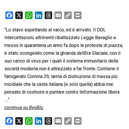
F
X
W
L
T
E
C
P
a
h
i
h
m
o
r
“Lo stavo aspettando al varco, ed è arrivato. Il DDL
c
a
n
r
a
p
i
Intercettazioni, altrimenti ribattezzato Legge Bavaglio e
e
t
k
e
i
y
n
b
s
e
a
l
L
t
messo in quarantena un anno fa dopo le proteste di piazza,
o
A
d
d
i
è stato scongelato come la ghianda dellEra Glaciale, con il
o
p
I
s
n
suo carico di virus per i quali il sistema immunitario della
k
p
n
k
società moderna non è attrezzato a far fronte. Contiene il
famigerato Comma 29, larma di distruzione di massa più
micidiale che la casta italiana (e solo quella) abbia mai
pensato di costruire e puntare contro linformazione libera
….”
continua su ByoBlu
F
X
W
L
T
E
C
P
a
h
i
h
m
o
r