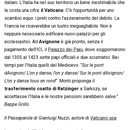
italiani. L’Italia ha nel suo territorio un bene inestimabile che
le costa una cifra:
il Vaticano
. C’è l’opportunità per uno
scambio equo: i preti contro l’azzeramento del debito. La
Francia ne ricaverebbe un lustro ineguagliabile. Non è
neppure necessario edificare nuovi palazzi per gli
ecclesiastici. Ad
Avignone
è già pronto, senza il
pagamento dell’ICI, il
Palazzo dei Papi
, dove soggiornarono
dal 1305 al 1423 sette papi ufficiali e due scismatici. Bei
tempi per l’Italia quelli del Medioevo. “
Sur le pont
dAvignon/ L’on y danse, l’on y danse/ Sur le pont dAvignon/
L’on y danse tous en rond
“. Monti proponga il
trasferimento coatto di Ratzinger
a Sarkozy, se
accettasse l’Italia e le nostre pensioni sarebbero salve.”
Beppe Grillo
Il Passaparola di Gianluigi Nuzzi, autore di
Vaticano spa