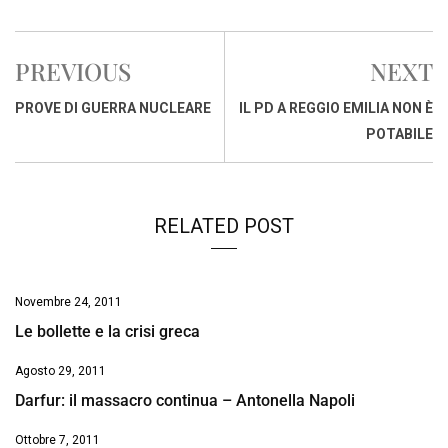
a
h
i
h
m
o
r
c
a
n
r
a
p
i
e
t
k
e
i
y
n
PREVIOUS
NEXT
b
s
e
a
l
L
t
o
A
d
d
i
PROVE DI GUERRA NUCLEARE
IL PD A REGGIO EMILIA NON È
o
p
I
s
n
POTABILE
k
p
n
k
RELATED POST
Novembre 24, 2011
Le bollette e la crisi greca
Agosto 29, 2011
Darfur: il massacro continua – Antonella Napoli
Ottobre 7, 2011