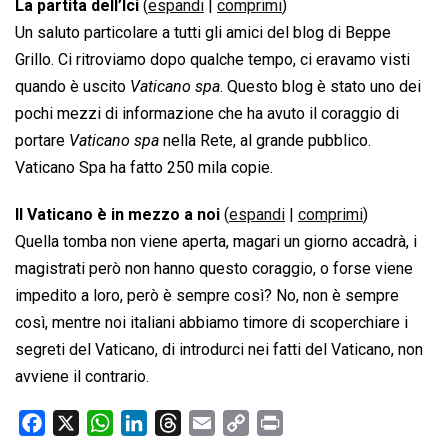
La partita dell’Ici
(
espandi
|
comprimi
)
Un saluto particolare a tutti gli amici del blog di Beppe
Grillo. Ci ritroviamo dopo qualche tempo, ci eravamo visti
quando è uscito
Vaticano spa
. Questo blog è stato uno dei
pochi mezzi di informazione che ha avuto il coraggio di
portare
Vaticano spa
nella Rete, al grande pubblico.
Vaticano Spa ha fatto 250 mila copie.
Il Vaticano è in mezzo a noi
(
espandi
|
comprimi
)
Quella tomba non viene aperta, magari un giorno accadrà, i
magistrati però non hanno questo coraggio, o forse viene
impedito a loro, però è sempre così? No, non è sempre
così, mentre noi italiani abbiamo timore di scoperchiare i
segreti del Vaticano, di introdurci nei fatti del Vaticano, non
avviene il contrario.
F
X
W
L
T
E
C
P