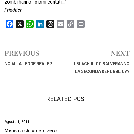
zombi hanno i giorni contati…”
Friedrich
F
X
W
L
T
E
C
P
a
h
i
h
m
o
r
c
a
n
r
a
p
i
e
t
k
e
i
y
n
PREVIOUS
NEXT
b
s
e
a
l
L
t
o
A
d
d
i
NO ALLA LEGGE REALE 2
I BLACK BLOC SALVERANNO
o
p
I
s
n
LA SECONDA REPUBBLICA?
k
p
n
k
RELATED POST
Agosto 1, 2011
Mensa a chilometri zero