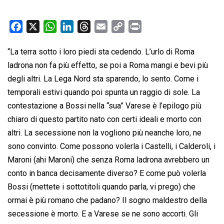
F
X
W
L
T
E
C
P
a
h
i
h
m
o
r
“La terra sotto i loro piedi sta cedendo. L’urlo di Roma
c
a
n
r
a
p
i
ladrona non fa più effetto, se poi a Roma mangi e bevi più
e
t
k
e
i
y
n
b
s
e
a
l
L
t
degli altri. La Lega Nord sta sparendo, lo sento. Come i
o
A
d
d
i
temporali estivi quando poi spunta un raggio di sole. La
o
p
I
s
n
contestazione a Bossi nella “sua” Varese è l’epilogo più
k
p
n
k
chiaro di questo partito nato con certi ideali e morto con
altri. La secessione non la vogliono più neanche loro, ne
sono convinto. Come possono volerla i Castelli, i Calderoli, i
Maroni (ahi Maroni) che senza Roma ladrona avrebbero un
conto in banca decisamente diverso? E come può volerla
Bossi (mettete i sottotitoli quando parla, vi prego) che
ormai è più romano che padano? Il sogno maldestro della
secessione è morto. E a Varese se ne sono accorti. Gli