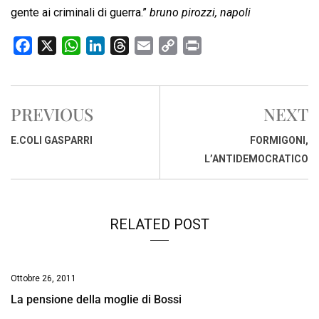
gente ai criminali di guerra.”
bruno pirozzi, napoli
F
X
W
L
T
E
C
P
a
h
i
h
m
o
r
c
a
n
r
a
p
i
e
t
k
e
i
y
n
PREVIOUS
NEXT
b
s
e
a
l
L
t
o
A
d
d
i
E.COLI GASPARRI
FORMIGONI,
o
p
I
s
n
L’ANTIDEMOCRATICO
k
p
n
k
RELATED POST
Ottobre 26, 2011
La pensione della moglie di Bossi