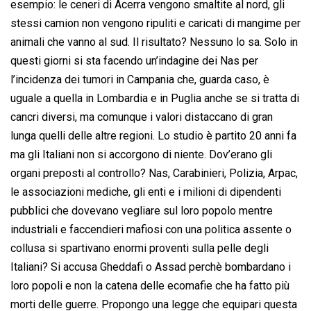
esempio: le ceneri di Acerra vengono smaltite al nord, gli
stessi camion non vengono ripuliti e caricati di mangime per
animali che vanno al sud. Il risultato? Nessuno lo sa. Solo in
questi giorni si sta facendo un’indagine dei Nas per
l’incidenza dei tumori in Campania che, guarda caso, è
uguale a quella in Lombardia e in Puglia anche se si tratta di
cancri diversi, ma comunque i valori distaccano di gran
lunga quelli delle altre regioni. Lo studio è partito 20 anni fa
ma gli Italiani non si accorgono di niente. Dov’erano gli
organi preposti al controllo? Nas, Carabinieri, Polizia, Arpac,
le associazioni mediche, gli enti e i milioni di dipendenti
pubblici che dovevano vegliare sul loro popolo mentre
industriali e faccendieri mafiosi con una politica assente o
collusa si spartivano enormi proventi sulla pelle degli
Italiani? Si accusa Gheddafi o Assad perchè bombardano i
loro popoli e non la catena delle ecomafie che ha fatto più
morti delle guerre. Propongo una legge che equipari questa