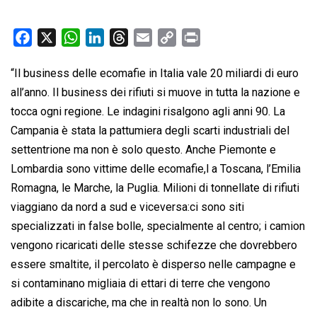
F
X
W
L
T
E
C
P
a
h
i
h
m
o
r
“Il business delle ecomafie in Italia vale 20 miliardi di euro
c
a
n
r
a
p
i
all’anno. Il business dei rifiuti si muove in tutta la nazione e
e
t
k
e
i
y
n
b
s
e
a
l
L
t
tocca ogni regione. Le indagini risalgono agli anni 90. La
o
A
d
d
i
Campania è stata la pattumiera degli scarti industriali del
o
p
I
s
n
settentrione ma non è solo questo. Anche Piemonte e
k
p
n
k
Lombardia sono vittime delle ecomafie,l a Toscana, l’Emilia
Romagna, le Marche, la Puglia. Milioni di tonnellate di rifiuti
viaggiano da nord a sud e viceversa:ci sono siti
specializzati in false bolle, specialmente al centro; i camion
vengono ricaricati delle stesse schifezze che dovrebbero
essere smaltite, il percolato è disperso nelle campagne e
si contaminano migliaia di ettari di terre che vengono
adibite a discariche, ma che in realtà non lo sono. Un