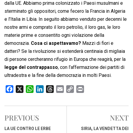
dalla UE. Abbiamo prima colonizzato i Paesi musulmani e
sterminato gli oppositori, come fecero la Francia in Algeria
e l’Italia in Libia. In seguito abbiamo venduto per decenni le
nostre armi e comprato il loro petrolio, il loro gas, le loro
materie prime e consentito ogni violazione della
democrazia.
Cosa ci aspettavamo?
Mazzi di fiori e
datteri? Se la rivoluzione si estenderà centinaia di migliaia
di persone cercheranno rifugio in Europa che reagirà, per la
legge del contrappasso
, con l’affermazione dei partiti di
ultradestra e la fine della democrazia in molti Paesi.
F
X
W
L
T
E
C
P
a
h
i
h
m
o
r
c
a
n
r
a
p
i
e
t
k
e
i
y
n
PREVIOUS
NEXT
b
s
e
a
l
L
t
o
A
d
d
i
LA UE CONTRO LE ERBE
SIRIA, LA VENDETTA DEI