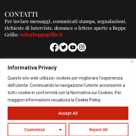
CONTATTI
Per inviare messaggi, comunicati stampa, segnalazioni,
richieste di interviste, denunce o lettere aperte a Beppe
Grillo:
web@beppegrillo.it
PUBBLICITA'
Informativa Privacy
Per la tua pubblicità su questo Blog:
Questo sito web utilizza i cookies per migliorare l'esperienza
pubblicita@beppegrillo.it
dell'utente. Continuando la navigazione l'utente acconsente a
tutti i cookie in conformità con la Normativa sui Cookies. Per
HOMEPAGE
COOKIE POLICY
PRIVACY POLICY
CONTATTI
maggiori informazioni visualizza la
Cookie Policy
Accept All
© Copyright 2026 - Il Blog di Beppe Grillo. All Rights Reserved - Powered by
happygrafic.com
Customize
Reject All