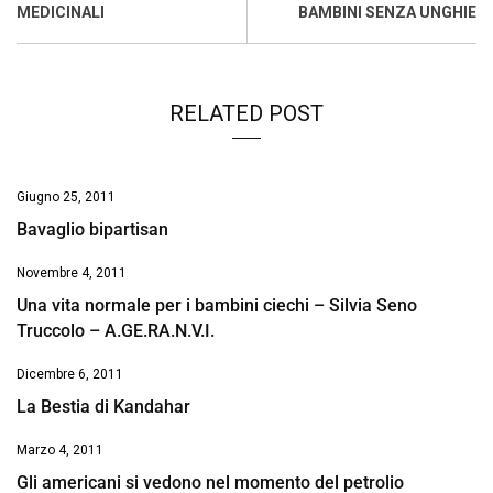
o
p
I
s
n
MEDICINALI
BAMBINI SENZA UNGHIE
k
p
n
k
RELATED POST
Giugno 25, 2011
Bavaglio bipartisan
Novembre 4, 2011
Una vita normale per i bambini ciechi – Silvia Seno
Truccolo – A.GE.RA.N.V.I.
Dicembre 6, 2011
La Bestia di Kandahar
Marzo 4, 2011
Gli americani si vedono nel momento del petrolio