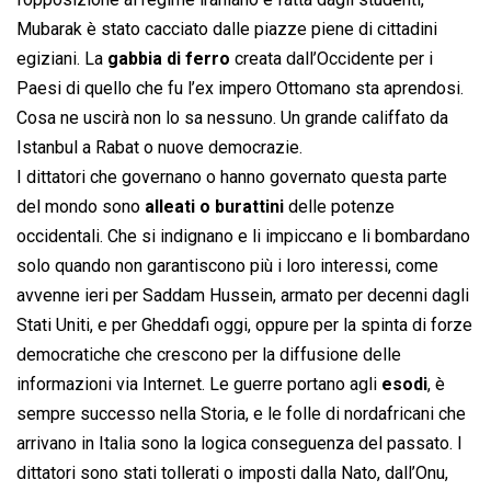
Mubarak è stato cacciato dalle piazze piene di cittadini
egiziani. La
gabbia di ferro
creata dall’Occidente per i
Paesi di quello che fu l’ex impero Ottomano sta aprendosi.
Cosa ne uscirà non lo sa nessuno. Un grande califfato da
Istanbul a Rabat o nuove democrazie.
I dittatori che governano o hanno governato questa parte
del mondo sono
alleati o burattini
delle potenze
occidentali. Che si indignano e li impiccano e li bombardano
solo quando non garantiscono più i loro interessi, come
avvenne ieri per Saddam Hussein, armato per decenni dagli
Stati Uniti, e per Gheddafi oggi, oppure per la spinta di forze
democratiche che crescono per la diffusione delle
informazioni via Internet. Le guerre portano agli
esodi
, è
sempre successo nella Storia, e le folle di nordafricani che
arrivano in Italia sono la logica conseguenza del passato. I
dittatori sono stati tollerati o imposti dalla Nato, dall’Onu,