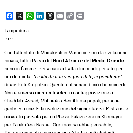
F
X
W
L
T
E
C
P
a
h
i
h
m
o
r
Lampedusa
c
a
n
r
a
p
i
e
t
k
e
i
y
n
(01:16)
b
s
e
a
l
L
t
Con l’attentato di
Marrakesh
in Marocco e con la
rivoluzione
o
A
d
d
i
siriana
, tutti i Paesi del
Nord Africa
e del
Medio Oriente
o
p
I
s
n
sono in fiamme. Per alcuni si tratta di incendi, per altri per
k
p
n
k
ora di focolai. “
Le libertà non vengono date, si prendono!
”
disse
Pëtr Kropotkin
. Questo è il senso di ciò che succede.
Non è emerso
un solo leader
in contrapposizione a
Gheddafi, Assad, Mubarak o Ben Alì, ma popoli, persone,
gente comune. E’ la rivoluzione del signor Rossi. E’ strano, è
nuovo. In passato per un Rheza Palavi c’era un
Khomeyni
,
per Faruk c’era
Nasser
. Oggi non sarebbe pensabile,
l’opposizione al regime iraniano è fatta dagli studenti,