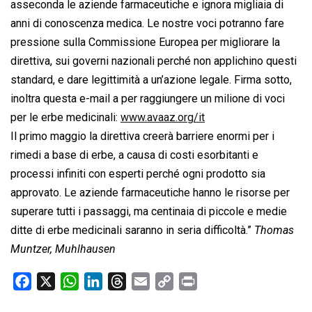
asseconda le aziende farmaceutiche e ignora migliaia di
anni di conoscenza medica. Le nostre voci potranno fare
pressione sulla Commissione Europea per migliorare la
direttiva, sui governi nazionali perché non applichino questi
standard, e dare legittimità a un’azione legale. Firma sotto,
inoltra questa e-mail a per raggiungere un milione di voci
per le erbe medicinali:
www.avaaz.org/it
Il primo maggio la direttiva creerà barriere enormi per i
rimedi a base di erbe, a causa di costi esorbitanti e
processi infiniti con esperti perché ogni prodotto sia
approvato. Le aziende farmaceutiche hanno le risorse per
superare tutti i passaggi, ma centinaia di piccole e medie
ditte di erbe medicinali saranno in seria difficoltà.”
Thomas
Muntzer, Muhlhausen
F
X
W
L
T
E
C
P
a
h
i
h
m
o
r