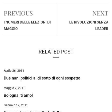
c
a
n
r
a
p
i
e
t
k
e
i
y
n
PREVIOUS
NEXT
b
s
e
a
l
L
t
o
A
d
d
i
I NUMERI DELLE ELEZIONI DI
LE RIVOLUZIONI SENZA
o
p
I
s
n
MAGGIO
LEADER
k
p
n
k
RELATED POST
Aprile 26, 2011
Due nani politici al di sotto di ogni sospetto
Maggio 7, 2011
Bologna, ti amo!
Gennaio 12, 2011