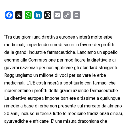
F
X
W
L
T
E
C
P
a
h
i
h
m
o
r
c
a
n
r
a
p
i
“Fra due giorni una direttiva europea vieterà molte erbe
e
t
k
e
i
y
n
b
s
e
a
l
L
t
medicinali, impedendo rimedi sicuri in favore dei profitti
o
A
d
d
i
delle grandi industrie farmaceutiche. Lanciamo un appello
o
p
I
s
n
enorme alla Commissione per modificare la direttiva e ai
k
p
n
k
governi nazionali per non applicare gli standard stringenti.
Raggiungiamo un milione di voci per salvare le erbe
medicinali. L’UE costringerà a sostituirle con farmaci che
incrementano i profitti delle grandi aziende farmaceutiche.
La direttiva europea impone barriere altissime a qualunque
rimedio a base di erbe non presente sul mercato da almeno
30 anni, incluse in teoria tutte le medicine tradizionali cinesi,
ayurvediche e africane. E’ una misura draconiana che