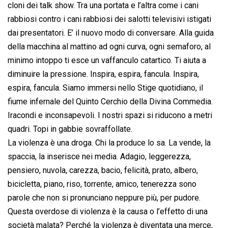
cloni dei talk show. Tra una portata e l’altra come i cani
rabbiosi contro i cani rabbiosi dei salotti televisivi istigati
dai presentatori. E’ il nuovo modo di conversare. Alla guida
della macchina al mattino ad ogni curva, ogni semaforo, al
minimo intoppo ti esce un vaffanculo catartico. Ti aiuta a
diminuire la pressione. Inspira, espira, fancula. Inspira,
espira, fancula. Siamo immersi nello Stige quotidiano, il
fiume infernale del Quinto Cerchio della Divina Commedia.
Iracondi e inconsapevoli. I nostri spazi si riducono a metri
quadri. Topi in gabbie sovraffollate.
La violenza è una droga. Chi la produce lo sa. La vende, la
spaccia, la inserisce nei media. Adagio, leggerezza,
pensiero, nuvola, carezza, bacio, felicità, prato, albero,
bicicletta, piano, riso, torrente, amico, tenerezza sono
parole che non si pronunciano neppure più, per pudore.
Questa overdose di violenza è la causa o l’effetto di una
società malata? Perché la violenza è diventata una merce,