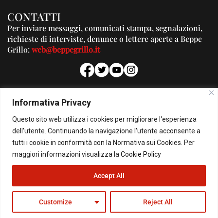
CONTATTI
Per inviare messaggi, comunicati stampa, segnalazioni,
richieste di interviste, denunce o lettere aperte a Beppe
Grillo:
web@beppegrillo.it
PUBBLICITA'
Informativa Privacy
Per la tua pubblicità su questo Blog:
Questo sito web utilizza i cookies per migliorare l'esperienza
pubblicita@beppegrillo.it
dell'utente. Continuando la navigazione l'utente acconsente a
tutti i cookie in conformità con la Normativa sui Cookies. Per
HOMEPAGE
COOKIE POLICY
PRIVACY POLICY
CONTATTI
maggiori informazioni visualizza la
Cookie Policy
Accept All
© Copyright 2026 - Il Blog di Beppe Grillo. All Rights Reserved - Powered by
happygrafic.com
Customize
Reject All