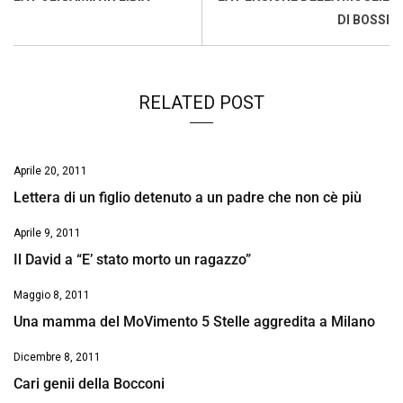
o
p
I
s
n
DI BOSSI
k
p
n
k
RELATED POST
Aprile 20, 2011
Lettera di un figlio detenuto a un padre che non cè più
Aprile 9, 2011
Il David a “E’ stato morto un ragazzo”
Maggio 8, 2011
Una mamma del MoVimento 5 Stelle aggredita a Milano
Dicembre 8, 2011
Cari genii della Bocconi