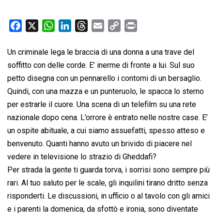
F
X
W
L
T
E
C
P
a
h
i
h
m
o
r
c
a
n
r
a
p
i
Un criminale lega le braccia di una donna a una trave del
e
t
k
e
i
y
n
soffitto con delle corde. E’ inerme di fronte a lui. Sul suo
b
s
e
a
l
L
t
petto disegna con un pennarello i contorni di un bersaglio.
o
A
d
d
i
Quindi, con una mazza e un punteruolo, le spacca lo sterno
o
p
I
s
n
per estrarle il cuore. Una scena di un telefilm su una rete
k
p
n
k
nazionale dopo cena. L’orrore è entrato nelle nostre case. E’
un ospite abituale, a cui siamo assuefatti, spesso atteso e
benvenuto. Quanti hanno avuto un brivido di piacere nel
vedere in televisione lo strazio di Gheddafi?
Per strada la gente ti guarda torva, i sorrisi sono sempre più
rari. Al tuo saluto per le scale, gli inquilini tirano dritto senza
risponderti. Le discussioni, in ufficio o al tavolo con gli amici
e i parenti la domenica, da sfottò e ironia, sono diventate