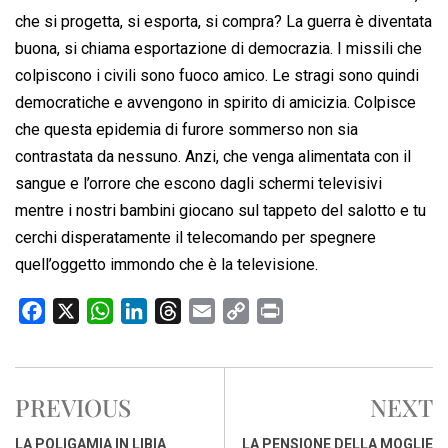
che si progetta, si esporta, si compra? La guerra è diventata
buona, si chiama esportazione di democrazia. I missili che
colpiscono i civili sono fuoco amico. Le stragi sono quindi
democratiche e avvengono in spirito di amicizia. Colpisce
che questa epidemia di furore sommerso non sia
contrastata da nessuno. Anzi, che venga alimentata con il
sangue e l’orrore che escono dagli schermi televisivi
mentre i nostri bambini giocano sul tappeto del salotto e tu
cerchi disperatamente il telecomando per spegnere
quell’oggetto immondo che è la televisione.
F
X
W
L
T
E
C
P
a
h
i
h
m
o
r
c
a
n
r
a
p
i
e
t
k
e
i
y
n
PREVIOUS
NEXT
b
s
e
a
l
L
t
o
A
d
d
i
LA POLIGAMIA IN LIBIA
LA PENSIONE DELLA MOGLIE