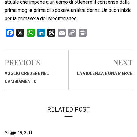
attuale che impone a un uomo di ottenere il consenso dalla
prima moglie prima di sposare un’altra donna. Un buon inizio
per la primavera del Mediterraneo.
F
X
W
L
T
E
C
P
a
h
i
h
m
o
r
c
a
n
r
a
p
i
e
t
k
e
i
y
n
PREVIOUS
NEXT
b
s
e
a
l
L
t
o
A
d
d
i
VOGLIO CREDERE NEL
LA VIOLENZA È UNA MERCE
o
p
I
s
n
CAMBIAMENTO
k
p
n
k
RELATED POST
Maggio 19, 2011