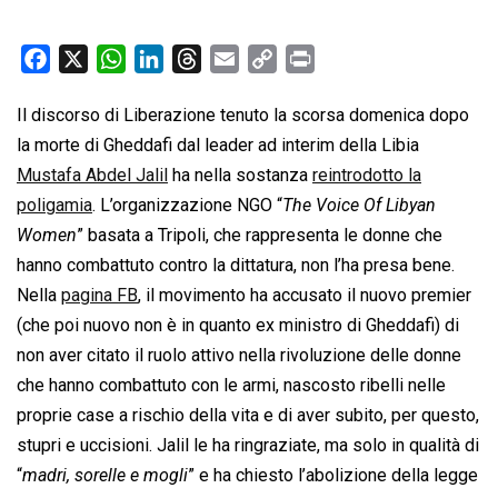
F
X
W
L
T
E
C
P
a
h
i
h
m
o
r
Il discorso di Liberazione tenuto la scorsa domenica dopo
c
a
n
r
a
p
i
la morte di Gheddafi dal leader ad interim della Libia
e
t
k
e
i
y
n
b
s
e
a
l
L
t
Mustafa Abdel Jalil
ha nella sostanza
reintrodotto la
o
A
d
d
i
poligamia
. L’organizzazione NGO “
The Voice Of Libyan
o
p
I
s
n
Women
” basata a Tripoli, che rappresenta le donne che
k
p
n
k
hanno combattuto contro la dittatura, non l’ha presa bene.
Nella
pagina FB
, il movimento ha accusato il nuovo premier
(che poi nuovo non è in quanto ex ministro di Gheddafi) di
non aver citato il ruolo attivo nella rivoluzione delle donne
che hanno combattuto con le armi, nascosto ribelli nelle
proprie case a rischio della vita e di aver subito, per questo,
stupri e uccisioni. Jalil le ha ringraziate, ma solo in qualità di
“
madri, sorelle e mogli
” e ha chiesto l’abolizione della legge