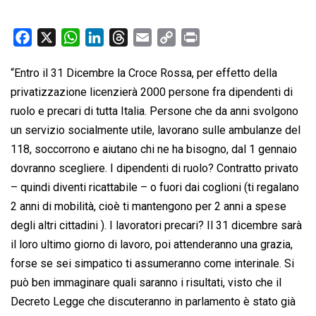
F
X
W
L
T
E
C
P
a
h
i
h
m
o
r
“Entro il 31 Dicembre la Croce Rossa, per effetto della
c
a
n
r
a
p
i
privatizzazione licenzierà 2000 persone fra dipendenti di
e
t
k
e
i
y
n
b
s
e
a
l
L
t
ruolo e precari di tutta Italia. Persone che da anni svolgono
o
A
d
d
i
un servizio socialmente utile, lavorano sulle ambulanze del
o
p
I
s
n
118, soccorrono e aiutano chi ne ha bisogno, dal 1 gennaio
k
p
n
k
dovranno scegliere. I dipendenti di ruolo? Contratto privato
– quindi diventi ricattabile – o fuori dai coglioni (ti regalano
2 anni di mobilità, cioè ti mantengono per 2 anni a spese
degli altri cittadini ). I lavoratori precari? Il 31 dicembre sarà
il loro ultimo giorno di lavoro, poi attenderanno una grazia,
forse se sei simpatico ti assumeranno come interinale. Si
può ben immaginare quali saranno i risultati, visto che il
Decreto Legge che discuteranno in parlamento è stato già