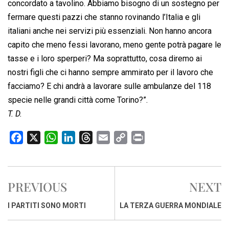
concordato a tavolino. Abbiamo bisogno di un sostegno per
fermare questi pazzi che stanno rovinando l’Italia e gli
italiani anche nei servizi più essenziali. Non hanno ancora
capito che meno fessi lavorano, meno gente potrà pagare le
tasse e i loro sperperi? Ma soprattutto, cosa diremo ai
nostri figli che ci hanno sempre ammirato per il lavoro che
facciamo? E chi andrà a lavorare sulle ambulanze del 118
specie nelle grandi città come Torino?”.
T. D.
F
X
W
L
T
E
C
P
a
h
i
h
m
o
r
c
a
n
r
a
p
i
e
t
k
e
i
y
n
PREVIOUS
NEXT
b
s
e
a
l
L
t
o
A
d
d
i
I PARTITI SONO MORTI
LA TERZA GUERRA MONDIALE
o
p
I
s
n