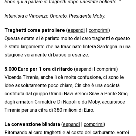
Sono qui a parlare di traghetti dopo unestate bollente…
“
Intervista a Vincenzo Onorato, Presidente Moby:
Traghetti come petroliere
(
espandi
|
comprimi
)
Questa estate si è parlato molto del caro traghetti e questo
è stato largomento che ha trascinato lintera Sardegna in una
stagione veramente di basse presenze.
5.000 Euro per 1 ora di ritardo
(
espandi
|
comprimi
)
Vicenda Tirrenia, anche lì cè molta confusione, ci sono le
idee assolutamente poco chiare, Cin che è una società
costituita dal gruppo Grandi Navi Veloci Snav a Ponte Smc,
dagli armatori Grimaldi e Di Napoli e da Moby, acquisisce
Tirrenia per una cifra di 380 milioni di Euro.
La convenzione blindata
(
espandi
|
comprimi
)
Ritornando al caro traghetti e al costo del carburante, vorrei