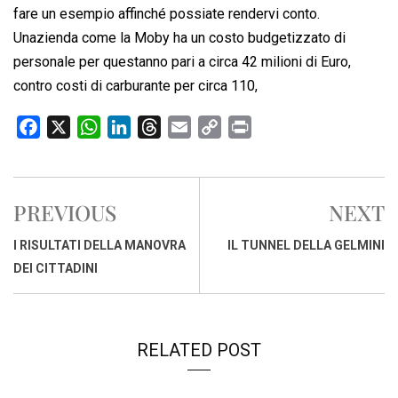
fare un esempio affinché possiate rendervi conto.
Unazienda come la Moby ha un costo budgetizzato di
personale per questanno pari a circa 42 milioni di Euro,
contro costi di carburante per circa 110,
F
X
W
L
T
E
C
P
a
h
i
h
m
o
r
c
a
n
r
a
p
i
e
t
k
e
i
y
n
PREVIOUS
NEXT
b
s
e
a
l
L
t
o
A
d
d
i
I RISULTATI DELLA MANOVRA
IL TUNNEL DELLA GELMINI
o
p
I
s
n
DEI CITTADINI
k
p
n
k
RELATED POST