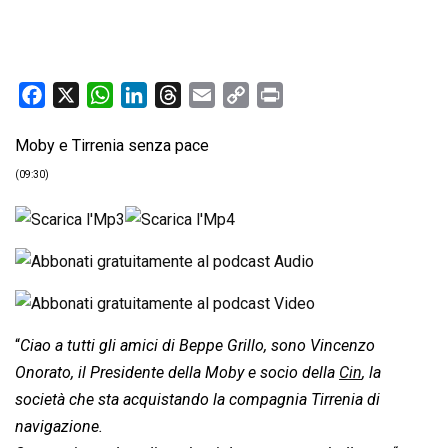
F
X
W
L
T
E
C
P
a
h
i
h
m
o
r
Moby e Tirrenia senza pace
c
a
n
r
a
p
i
e
t
k
e
i
y
n
(09:30)
b
s
e
a
l
L
t
o
A
d
d
i
o
p
I
s
n
k
p
n
k
“
Ciao a tutti gli amici di Beppe Grillo, sono Vincenzo
Onorato, il Presidente della Moby e socio della
Cin
, la
società che sta acquistando la compagnia Tirrenia di
navigazione.