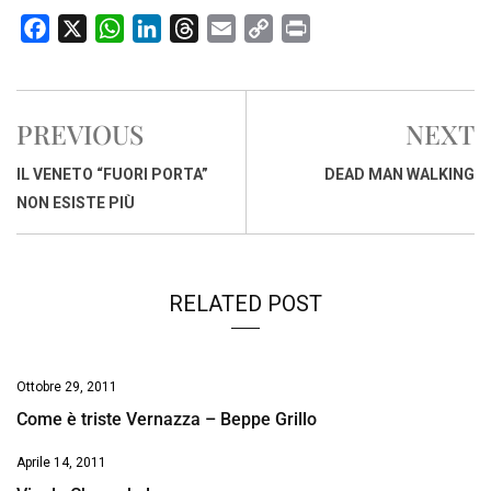
F
X
W
L
T
E
C
P
a
h
i
h
m
o
r
c
a
n
r
a
p
i
e
t
k
e
i
y
n
PREVIOUS
NEXT
b
s
e
a
l
L
t
o
A
d
d
i
IL VENETO “FUORI PORTA”
DEAD MAN WALKING
o
p
I
s
n
NON ESISTE PIÙ
k
p
n
k
RELATED POST
Ottobre 29, 2011
Come è triste Vernazza – Beppe Grillo
Aprile 14, 2011