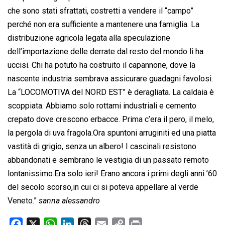
che sono stati sfrattati, costretti a vendere il “campo”
perché non era sufficiente a mantenere una famiglia. La
distribuzione agricola legata alla speculazione
dell’importazione delle derrate dal resto del mondo li ha
uccisi. Chi ha potuto ha costruito il capannone, dove la
nascente industria sembrava assicurare guadagni favolosi.
La “LOCOMOTIVA del NORD EST” è deragliata. La caldaia è
scoppiata. Abbiamo solo rottami industriali e cemento
crepato dove crescono erbacce. Prima c’era il pero, il melo,
la pergola di uva fragola.Ora spuntoni arruginiti ed una piatta
vastità di grigio, senza un albero! I cascinali resistono
abbandonati e sembrano le vestigia di un passato remoto
lontanissimo.Era solo ieri! Erano ancora i primi degli anni ’60
del secolo scorso,in cui ci si poteva appellare al verde
Veneto.”
sanna alessandro
F
X
W
L
T
E
C
P