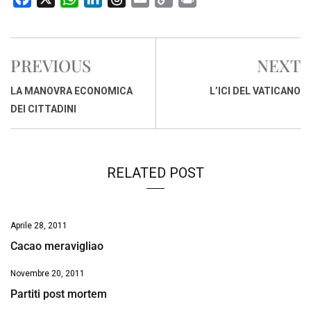
a
h
i
h
m
o
r
c
a
n
r
a
p
i
e
t
k
e
i
y
n
PREVIOUS
NEXT
b
s
e
a
l
L
t
o
A
d
d
i
LA MANOVRA ECONOMICA
L’ICI DEL VATICANO
o
p
I
s
n
DEI CITTADINI
k
p
n
k
RELATED POST
Aprile 28, 2011
Cacao meravigliao
Novembre 20, 2011
Partiti post mortem