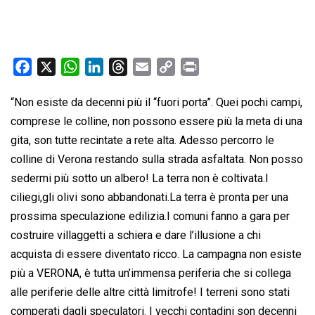
F
X
W
L
T
E
C
P
a
h
i
h
m
o
r
“Non esiste da decenni più il “fuori porta”. Quei pochi campi,
c
a
n
r
a
p
i
comprese le colline, non possono essere più la meta di una
e
t
k
e
i
y
n
b
s
e
a
l
L
t
gita, son tutte recintate a rete alta. Adesso percorro le
o
A
d
d
i
colline di Verona restando sulla strada asfaltata. Non posso
o
p
I
s
n
sedermi più sotto un albero! La terra non è coltivata.I
k
p
n
k
ciliegi,gli olivi sono abbandonati.La terra è pronta per una
prossima speculazione edilizia.I comuni fanno a gara per
costruire villaggetti a schiera e dare l’illusione a chi
acquista di essere diventato ricco. La campagna non esiste
più a VERONA, è tutta un’immensa periferia che si collega
alle periferie delle altre città limitrofe! I terreni sono stati
comperati dagli speculatori. I vecchi contadini son decenni