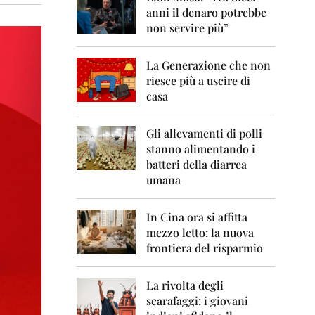
0
anni il denaro potrebbe
6
non servire più”
2
0
La Generazione che non
0
7
riesce più a uscire di
casa
2
0
0
Gli allevamenti di polli
8
stanno alimentando i
batteri della diarrea
2
umana
0
0
9
In Cina ora si affitta
mezzo letto: la nuova
2
frontiera del risparmio
0
1
0
La rivolta degli
scarafaggi: i giovani
2