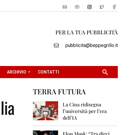
PER LA TUA PUBBLICITÀ
pubblicita@beppegrillo.it
ARCHIVIO
CONTATTI
TERRA FUTURA
2
lia
0
La Cina ridisegna
0
l’università per l’era
5
dell’IA
2
0
Elon Musk: “Tra dieci