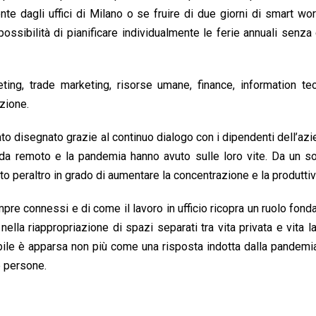
te dagli uffici di Milano o se fruire di due giorni di smart wor
possibilità di pianificare individualmente le ferie annuali senza
eting, trade marketing, risorse umane, finance, information te
zione.
o disegnato grazie al continuo dialogo con i dipendenti dell’az
o da remoto e la pandemia hanno avuto sulle loro vite. Da un 
uto peraltro in grado di aumentare la concentrazione e la produttiv
e connessi e di come il lavoro in ufficio ricopra un ruolo fon
nella riappropriazione di spazi separati tra vita privata e vita la
bile è apparsa non più come una risposta indotta dalla pandemi
e persone.
?