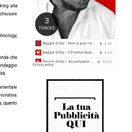
0
king alla
1
 chiusure
6
chnology,
ienda che
sondaggio
ità.
damentale
vorativa.
a, quanto