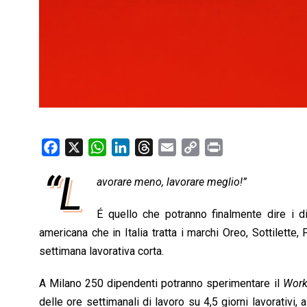
F
X
W
L
T
E
C
P
a
h
i
h
m
o
r
“L
avorare meno, lavorare meglio!”
c
a
n
r
a
p
i
e
t
k
e
i
y
n
É quello che potranno finalmente dire i di
b
s
e
a
l
L
t
americana che in Italia tratta i marchi Oreo, Sottilette
o
A
d
d
i
settimana lavorativa corta.
o
p
I
s
n
k
p
n
k
A Milano 250 dipendenti potranno sperimentare il
Work
delle ore settimanali di lavoro su 4,5 giorni lavorativi,