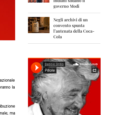
indiani sfidano il
0
1
governo Modi
1
Negli archivi di un
2
0
convento spunta
1
l’antenata della Coca-
2
Cola
2
0
1
3
2
0
1
nazionale
4
eranno la
2
0
1
5
ribuzione
anale; ma
2