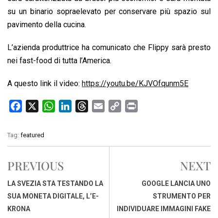
su un binario sopraelevato per conservare più spazio sul
pavimento della cucina.
L’azienda produttrice ha comunicato che Flippy sarà presto
nei fast-food di tutta l’America.
A questo link il video:
https://youtu.be/KJVOfqunm5E
F
X
W
L
T
E
C
P
a
h
i
h
m
o
r
c
a
n
r
a
p
i
Tag:
featured
e
t
k
e
i
y
n
b
s
e
a
l
L
t
PREVIOUS
NEXT
o
A
d
d
i
o
p
I
s
n
LA SVEZIA STA TESTANDO LA
GOOGLE LANCIA UNO
k
p
n
k
SUA MONETA DIGITALE, L’E-
STRUMENTO PER
KRONA
INDIVIDUARE IMMAGINI FAKE