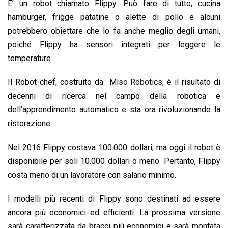
E’ un robot chiamato Flippy. Può fare di tutto, cucina
o
p
I
s
n
hamburger, frigge patatine o alette di pollo e alcuni
k
p
n
k
potrebbero obiettare che lo fa anche meglio degli umani,
poiché Flippy ha sensori integrati per leggere le
temperature.
Il Robot-chef, costruito da
Miso Robotics
, è il risultato di
decenni di ricerca nel campo della robotica e
dell’apprendimento automatico e sta ora rivoluzionando la
ristorazione.
Nel 2016 Flippy costava 100.000 dollari, ma oggi il robot è
disponibile per soli 10.000 dollari o meno. Pertanto, Flippy
costa meno di un lavoratore con salario minimo.
I modelli più recenti di Flippy sono destinati ad essere
ancora più economici ed efficienti. La prossima versione
sarà caratterizzata da bracci più economici e sarà montata