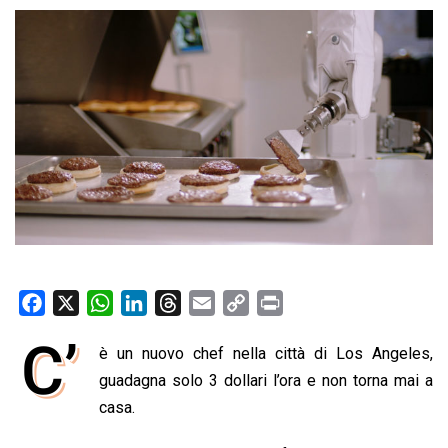
F
X
W
L
T
E
C
P
a
h
i
h
m
o
r
C’
è un nuovo chef nella città di Los Angeles,
c
a
n
r
a
p
i
e
guadagna solo 3 dollari l’ora e non torna mai a
t
k
e
i
y
n
b
s
e
a
l
L
t
casa.
o
A
d
d
i