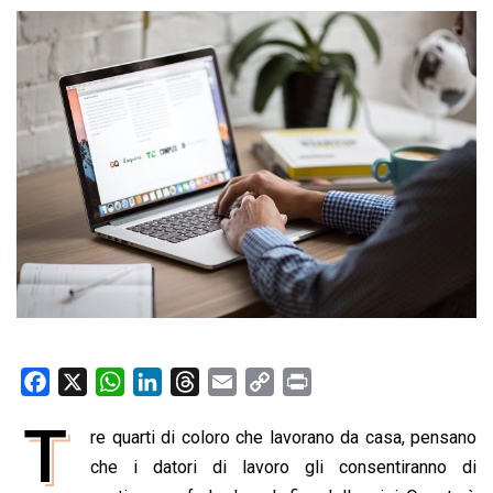
F
X
W
L
T
E
C
P
a
h
i
h
m
o
r
T
re quarti di coloro che lavorano da casa, pensano
c
a
n
r
a
p
i
e
che i datori di lavoro gli consentiranno di
t
k
e
i
y
n