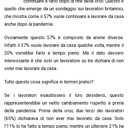
b
s
e
a
l
L
t
continuare a farlo dopo la fine della crisi. Questo è
o
A
d
d
i
quello che emerge da un sondaggio sui lavoratori britannici,
o
p
I
s
n
che mostra come il 57% vuole continuare a lavorare da casa
k
p
n
k
anche dopo la pandemia.
Ovviamente questo 57% è composto da anime diverse.
Infatti il 37% vuole lavorare da casa qualche volta, mentre il
20% vorrebbe farlo a tempo pieno. Ma il dato davvero
interessante è che solo un lavoratore su tre dichiara di non
voler mai lavorare da casa.
Tutto questo cosa significa in termini pratici?
Se i lavoratori esaudissero il loro desiderio, questo
rappresenterebbe un netto cambiamento rispetto a prima
della pandemia. Prima della crisi, due terzi dei lavoratori
(65%) dichiarava di non aver mai lavorato da casa. Solo
l’11% lo ha fatto a tempo pieno, mentre un ulteriore 21% ha