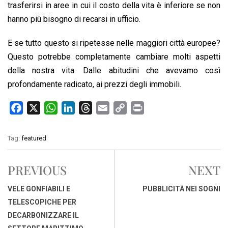
trasferirsi in aree in cui il costo della vita è inferiore se non
hanno più bisogno di recarsi in ufficio.
E se tutto questo si ripetesse nelle maggiori città europee?
Questo potrebbe completamente cambiare molti aspetti
della nostra vita. Dalle abitudini che avevamo così
profondamente radicato, ai prezzi degli immobili.
F
X
W
L
T
E
C
P
a
h
i
h
m
o
r
c
a
n
r
a
p
i
Tag:
featured
e
t
k
e
i
y
n
b
s
e
a
l
L
t
PREVIOUS
NEXT
o
A
d
d
i
o
p
I
s
n
VELE GONFIABILI E
PUBBLICITÀ NEI SOGNI
k
p
n
k
TELESCOPICHE PER
DECARBONIZZARE IL