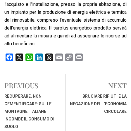
l’acquisto e l’installazione, presso la propria abitazione, di
un impianto per la produzione di energia elettrica e termica
dal rinnovabile, compreso l’eventuale sistema di accumulo
dell’energia elettrica. Il surplus energetico prodotto servirà
ad alimentare la misura e quindi ad assegnare le risorse ad
altri beneficiari.
F
X
W
L
T
E
C
P
a
h
i
h
m
o
r
c
a
n
r
a
p
i
e
t
k
e
i
y
n
PREVIOUS
NEXT
b
s
e
a
l
L
t
o
A
d
d
i
RECUPERARE, NON
BRUCIARE RIFIUTI È LA
o
p
I
s
n
CEMENTIFICARE: SULLE
NEGAZIONE DELL’ECONOMIA
k
p
n
k
MONTAGNE ITALIANE
CIRCOLARE
INCOMBE IL CONSUMO DI
SUOLO