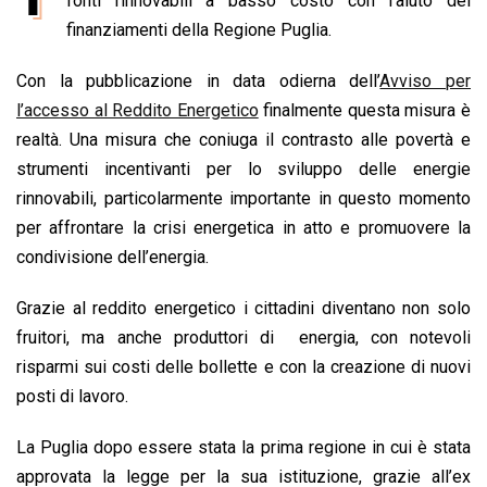
e
fonti rinnovabili a basso costo con l’aiuto dei
t
k
e
i
y
n
b
s
e
a
l
L
t
finanziamenti della Regione Puglia.
o
A
d
d
i
Con la pubblicazione in data odierna dell’
Avviso per
o
p
I
s
n
l’accesso al Reddito Energetico
finalmente questa misura è
k
p
n
k
realtà. Una misura che coniuga il contrasto alle povertà e
strumenti incentivanti per lo sviluppo delle energie
rinnovabili, particolarmente importante in questo momento
per affrontare la crisi energetica in atto e promuovere la
condivisione dell’energia.
Grazie al reddito energetico i cittadini diventano non solo
fruitori, ma anche produttori di energia, con notevoli
risparmi sui costi delle bollette e con la creazione di nuovi
posti di lavoro.
La Puglia dopo essere stata la prima regione in cui è stata
approvata la legge per la sua istituzione, grazie all’ex