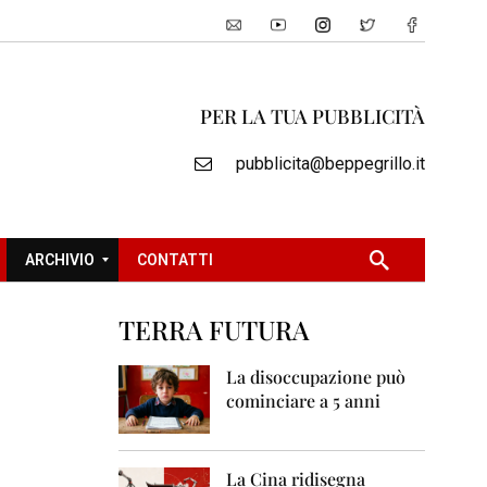
PER LA TUA PUBBLICITÀ
pubblicita@beppegrillo.it
ARCHIVIO
CONTATTI
TERRA FUTURA
2
0
La disoccupazione può
0
cominciare a 5 anni
5
2
0
La Cina ridisegna