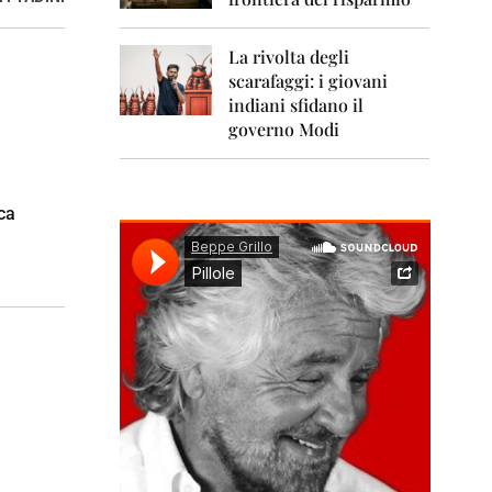
0
1
1
La rivolta degli
scarafaggi: i giovani
2
0
indiani sfidano il
1
governo Modi
2
2
0
ca
1
3
2
0
1
4
2
0
1
5
2