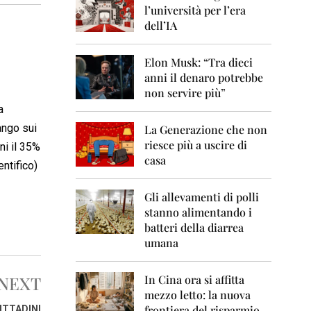
0
l’università per l’era
6
dell’IA
2
0
Elon Musk: “Tra dieci
0
anni il denaro potrebbe
7
non servire più”
2
a
0
ango sui
La Generazione che non
0
8
riesce più a uscire di
ni il 35%
casa
ntifico)
2
0
0
Gli allevamenti di polli
9
stanno alimentando i
batteri della diarrea
2
umana
0
1
0
NEXT
In Cina ora si affitta
mezzo letto: la nuova
2
frontiera del risparmio
ITTADINI