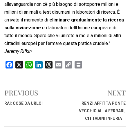
allavanguardia non cè più bisogno di sottoporre milioni e
milioni di animali a test disumani in laboratori di ricerca. È
arrivato il momento di
eliminare gradualmente la ricerca
sulla vivisezione
e i laboratori dellUnione europea e di
tutto il mondo. Spero che vi unirete a me e a milioni di altri
cittadini europei per fermare questa pratica crudele.”
Jeremy Rifkin
F
X
W
L
T
E
C
P
a
h
i
h
m
o
r
c
a
n
r
a
p
i
e
t
k
e
i
y
n
PREVIOUS
NEXT
b
s
e
a
l
L
t
o
A
d
d
i
RAI: COSE DA URLO!
RENZI AFFITTA PONTE
o
p
I
s
n
VECCHIO ALLA FERRARI,
k
p
n
k
CITTADINI INFURIATI