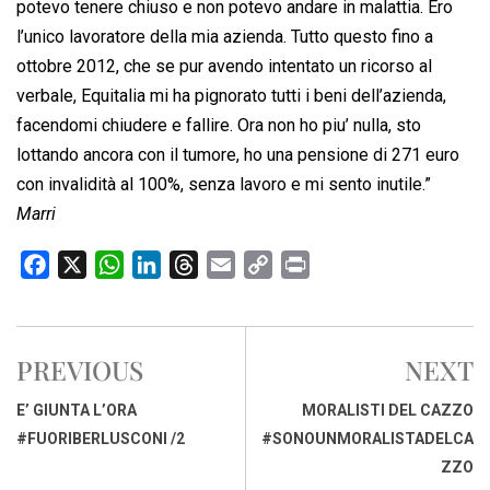
potevo tenere chiuso e non potevo andare in malattia. Ero
l’unico lavoratore della mia azienda. Tutto questo fino a
ottobre 2012, che se pur avendo intentato un ricorso al
verbale, Equitalia mi ha pignorato tutti i beni dell’azienda,
facendomi chiudere e fallire. Ora non ho piu’ nulla, sto
lottando ancora con il tumore, ho una pensione di 271 euro
con invalidità al 100%, senza lavoro e mi sento inutile.”
Marri
F
X
W
L
T
E
C
P
a
h
i
h
m
o
r
c
a
n
r
a
p
i
e
t
k
e
i
y
n
PREVIOUS
NEXT
b
s
e
a
l
L
t
o
A
d
d
i
E’ GIUNTA L’ORA
MORALISTI DEL CAZZO
o
p
I
s
n
#FUORIBERLUSCONI /2
#SONOUNMORALISTADELCA
k
p
n
k
ZZO