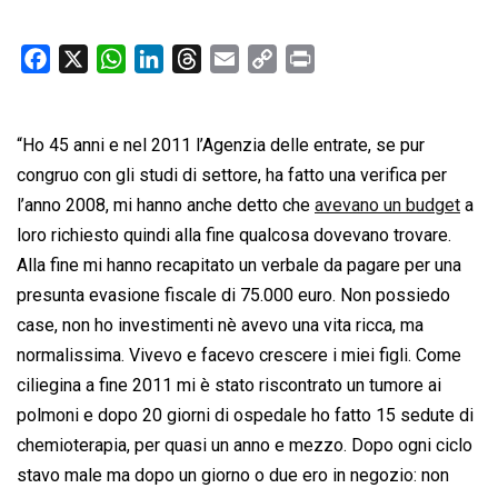
F
X
W
L
T
E
C
P
a
h
i
h
m
o
r
c
a
n
r
a
p
i
“Ho 45 anni e nel 2011 l’Agenzia delle entrate, se pur
e
t
k
e
i
y
n
b
s
e
a
l
L
t
congruo con gli studi di settore, ha fatto una verifica per
o
A
d
d
i
l’anno 2008, mi hanno anche detto che
avevano un budget
a
o
p
I
s
n
loro richiesto quindi alla fine qualcosa dovevano trovare.
k
p
n
k
Alla fine mi hanno recapitato un verbale da pagare per una
presunta evasione fiscale di 75.000 euro. Non possiedo
case, non ho investimenti nè avevo una vita ricca, ma
normalissima. Vivevo e facevo crescere i miei figli. Come
ciliegina a fine 2011 mi è stato riscontrato un tumore ai
polmoni e dopo 20 giorni di ospedale ho fatto 15 sedute di
chemioterapia, per quasi un anno e mezzo. Dopo ogni ciclo
stavo male ma dopo un giorno o due ero in negozio: non