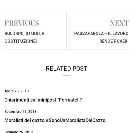
a
h
i
h
m
o
r
c
a
n
r
a
p
i
e
t
k
e
i
y
n
PREVIOUS
NEXT
b
s
e
a
l
L
t
o
A
d
d
i
BOLDRINI, STUDI LA
PASSAPAROLA – IL LAVORO
o
p
I
s
n
COSTITUZIONE!
RENDE POVERI
k
p
n
k
RELATED POST
Aprile 23, 2013
Chiarimenti sul minipost “Fermateli!”
Settembre 11, 2013
Moralisti del cazzo #SonoUnMoralistaDelCazzo
Gennaio 25, 2013