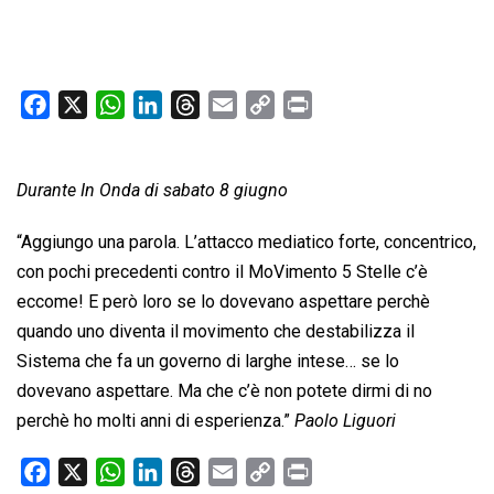
F
X
W
L
T
E
C
P
a
h
i
h
m
o
r
c
a
n
r
a
p
i
Durante In Onda di sabato 8 giugno
e
t
k
e
i
y
n
b
s
e
a
l
L
t
“Aggiungo una parola. L’attacco mediatico forte, concentrico,
o
A
d
d
i
con pochi precedenti contro il MoVimento 5 Stelle c’è
o
p
I
s
n
eccome! E però loro se lo dovevano aspettare perchè
k
p
n
k
quando uno diventa il movimento che destabilizza il
Sistema che fa un governo di larghe intese… se lo
dovevano aspettare. Ma che c’è non potete dirmi di no
perchè ho molti anni di esperienza.”
Paolo Liguori
F
X
W
L
T
E
C
P