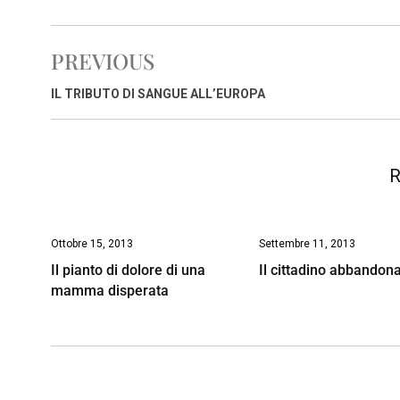
c
a
n
r
a
p
i
e
t
k
e
i
y
n
PREVIOUS
b
s
e
a
l
L
t
o
A
d
d
i
IL TRIBUTO DI SANGUE ALL’EUROPA
o
p
I
s
n
k
p
n
k
R
Ottobre 15, 2013
Settembre 11, 2013
Il pianto di dolore di una
Il cittadino abbandon
mamma disperata