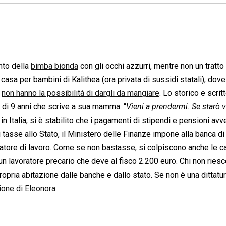
ento della
bimba bionda
con gli occhi azzurri, mentre non un tratto 
asa per bambini di Kalithea (ora privata di sussidi statali), dove
é
non hanno la possibilità di dargli da mangiare
. Lo storico e scrit
 di 9 anni che scrive a sua mamma: “
Vieni a prendermi. Se starò v
 in Italia, si è stabilito che i pagamenti di stipendi e pensioni a
tasse allo Stato, il Ministero delle Finanze impone alla banca di
datore di lavoro. Come se non bastasse, si colpiscono anche le c
 un lavoratore precario che deve al fisco 2.200 euro. Chi non riesc
ropria abitazione dalle banche e dallo stato. Se non è una dittatu
one di Eleonora