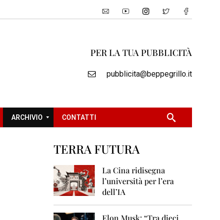
PER LA TUA PUBBLICITÀ
pubblicita@beppegrillo.it
ARCHIVIO
CONTATTI
TERRA FUTURA
2
0
La Cina ridisegna
0
l’università per l’era
5
dell’IA
2
0
Elon Musk: “Tra dieci