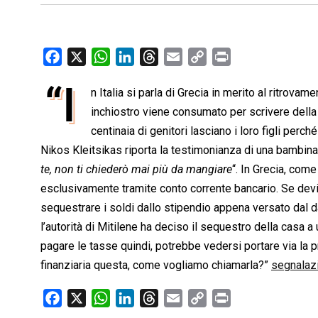
F
X
W
L
T
E
C
P
a
h
i
h
m
o
r
“I
n Italia si parla di Grecia in merito al ritrovam
c
a
n
r
a
p
i
e
inchiostro viene consumato per scrivere della c
t
k
e
i
y
n
b
s
e
a
l
L
t
centinaia di genitori lasciano i loro figli perch
o
A
d
d
i
Nikos Kleitsikas riporta la testimonianza di una bambina
o
p
I
s
n
te, non ti chiederò mai più da mangiare
“. In Grecia, come
k
p
n
k
esclusivamente tramite conto corrente bancario. Se devi 
sequestrare i soldi dallo stipendio appena versato dal 
l’autorità di Mitilene ha deciso il sequestro della casa a
pagare le tasse quindi, potrebbe vedersi portare via la p
finanziaria questa, come vogliamo chiamarla?”
segnalazi
F
X
W
L
T
E
C
P
a
h
i
h
m
o
r