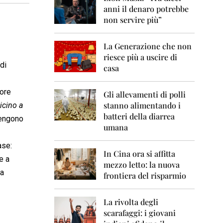
0
anni il denaro potrebbe
6
non servire più”
2
0
La Generazione che non
0
7
riesce più a uscire di
di
casa
2
0
tore
0
Gli allevamenti di polli
8
stanno alimentando i
icino a
batteri della diarrea
vvengono
2
umana
0
0
ase:
9
In Cina ora si affitta
e a
mezzo letto: la nuova
2
ra
frontiera del risparmio
0
1
0
La rivolta degli
scarafaggi: i giovani
2