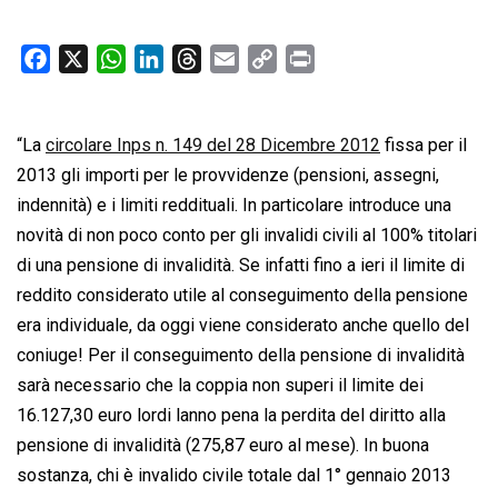
F
X
W
L
T
E
C
P
a
h
i
h
m
o
r
c
a
n
r
a
p
i
“La
circolare Inps n. 149 del 28 Dicembre 2012
e
t
k
e
i
y
n
fissa per il
b
s
e
a
l
L
t
2013 gli importi per le provvidenze (pensioni, assegni,
o
A
d
d
i
indennità) e i limiti reddituali. In particolare introduce una
o
p
I
s
n
novità di non poco conto per gli invalidi civili al 100% titolari
k
p
n
k
di una pensione di invalidità. Se infatti fino a ieri il limite di
reddito considerato utile al conseguimento della pensione
era individuale, da oggi viene considerato anche quello del
coniuge! Per il conseguimento della pensione di invalidità
sarà necessario che la coppia non superi il limite dei
16.127,30 euro lordi lanno pena la perdita del diritto alla
pensione di invalidità (275,87 euro al mese). In buona
sostanza, chi è invalido civile totale dal 1° gennaio 2013