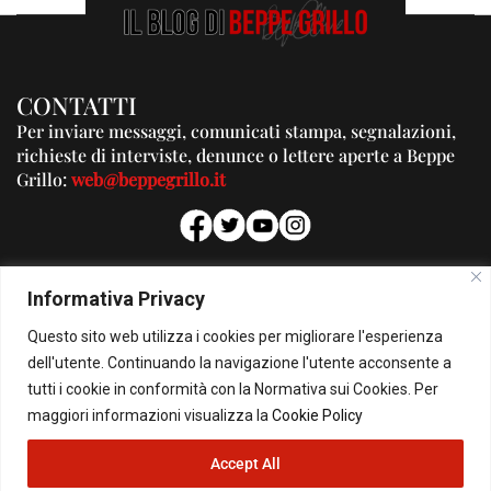
CONTATTI
Per inviare messaggi, comunicati stampa, segnalazioni,
richieste di interviste, denunce o lettere aperte a Beppe
Grillo:
web@beppegrillo.it
PUBBLICITA'
Informativa Privacy
Per la tua pubblicità su questo Blog:
Questo sito web utilizza i cookies per migliorare l'esperienza
pubblicita@beppegrillo.it
dell'utente. Continuando la navigazione l'utente acconsente a
tutti i cookie in conformità con la Normativa sui Cookies. Per
HOMEPAGE
COOKIE POLICY
PRIVACY POLICY
CONTATTI
maggiori informazioni visualizza la
Cookie Policy
Accept All
© Copyright 2026 - Il Blog di Beppe Grillo. All Rights Reserved - Powered by