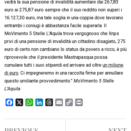
vedrà la sua pensione di invalidità aumentare dai 267,83
euro ai 275,87 euro sempre che il suo reddito non superi i
16.127,30 euro, ma tale soglia in una coppia dove lavorano
entrambi i coniugi è abbastanza facile superarla. Il
MoVimento 5 Stelle L’Aquila trova vergognoso che lInps
privi di una pensione di invalidità un cittadino disagiato, 275
euro di certo non cambiano lo status da povero a ricco, è più
riprovevole che il presidente Mastrapasqua possa
cumulare tutti i suoi stipendi ed arrivare ad oltre
un milione
di euro
. Ci impegneremo in una raccolta firme per annullare
questo umiliante provvedimento.”
MoVimento 5 Stelle
L’Aquila
F
X
W
L
T
E
C
P
a
h
i
h
m
o
r
c
a
n
r
a
p
i
e
t
k
e
i
y
n
PREVIOUS
NEXT