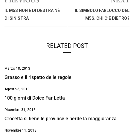
b
s
e
a
l
L
t
o
A
d
d
i
IL M5S NON È DI DESTRA NÉ
IL SIMBOLO FARLOCCO DEL
o
p
I
s
n
DI SINISTRA
M5S. CHI C’È DIETRO?
k
p
n
k
RELATED POST
Marzo 18, 2013
Grasso e il rispetto delle regole
Agosto 5, 2013
100 giorni di Dolce Far Letta
Dicembre 31, 2013
Crocetta si tiene le province e perde la maggioranza
Novembre 11, 2013