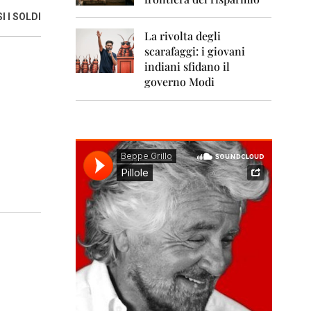
0
1
 I SOLDI
1
La rivolta degli
scarafaggi: i giovani
2
0
indiani sfidano il
1
governo Modi
2
2
0
1
3
2
0
1
4
2
0
1
5
2