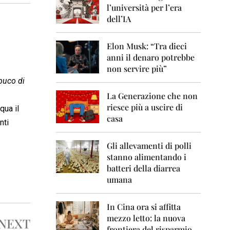
0
l’università per l’era
6
dell’IA
2
0
Elon Musk: “Tra dieci
0
anni il denaro potrebbe
7
non servire più”
2
buco di
0
La Generazione che non
0
8
riesce più a uscire di
qua il
casa
nti
2
0
0
Gli allevamenti di polli
9
stanno alimentando i
batteri della diarrea
2
umana
0
1
0
In Cina ora si affitta
mezzo letto: la nuova
NEXT
2
frontiera del risparmio