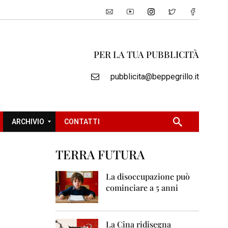
PER LA TUA PUBBLICITÀ
pubblicita@beppegrillo.it
ARCHIVIO
CONTATTI
TERRA FUTURA
2
0
La disoccupazione può
0
cominciare a 5 anni
5
2
0
La Cina ridisegna