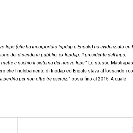
vo Inps (che ha incorportato
Inpdap
e
Enpals
) ha evidenziato un 
one dei dipendenti pubblici ex Inpdap. Il presidente dell’Inps,
 mette a rischio il sistema del nuovo Inps
.” Lo stesso Mastrapas
ornero che linglobamento di Inpdap ed Enpals stava affossando i co
a perdita per non oltre tre esercizi
” ossia fino al 2015. A quale