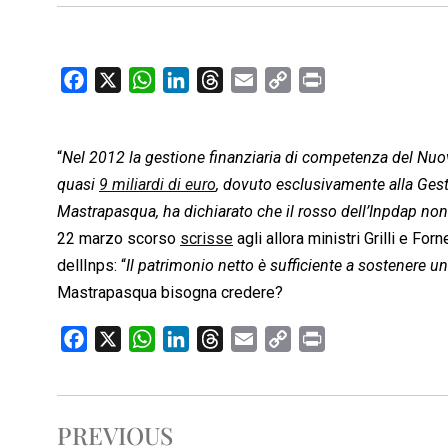
F
X
W
L
T
E
C
P
a
h
i
h
m
o
r
c
a
n
r
a
p
i
“
Nel 2012 la gestione finanziaria di competenza del Nuo
e
t
k
e
i
y
n
b
s
e
a
l
L
t
quasi
9 miliardi di euro
, dovuto esclusivamente alla Gesti
o
A
d
d
i
Mastrapasqua, ha dichiarato che il rosso dell’Inpdap non
o
p
I
s
n
22 marzo scorso
scrisse
agli allora ministri Grilli e F
k
p
n
k
dellInps: “
Il patrimonio netto è sufficiente a sostenere un
Mastrapasqua bisogna credere?
F
X
W
L
T
E
C
P
a
h
i
h
m
o
r
c
a
n
r
a
p
i
e
t
k
e
i
y
n
PREVIOUS
b
s
e
a
l
L
t