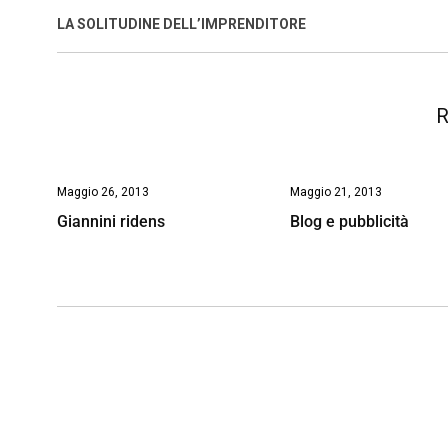
o
A
d
d
i
LA SOLITUDINE DELL’IMPRENDITORE
o
p
I
s
n
k
p
n
k
R
Maggio 26, 2013
Maggio 21, 2013
Giannini ridens
Blog e pubblicità