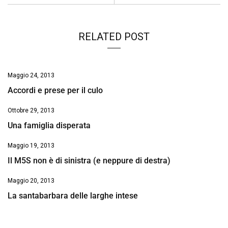
k
p
n
k
RELATED POST
Maggio 24, 2013
Accordi e prese per il culo
Ottobre 29, 2013
Una famiglia disperata
Maggio 19, 2013
Il M5S non è di sinistra (e neppure di destra)
Maggio 20, 2013
La santabarbara delle larghe intese