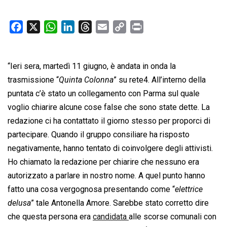
F
X
W
L
T
E
C
P
a
h
i
h
m
o
r
c
a
n
r
a
p
i
“Ieri sera, martedì 11 giugno, è andata in onda la
e
t
k
e
i
y
n
b
s
e
a
l
L
t
trasmissione “
Quinta Colonna
” su rete4. All’interno della
o
A
d
d
i
puntata c’è stato un collegamento con Parma sul quale
o
p
I
s
n
voglio chiarire alcune cose false che sono state dette. La
k
p
n
k
redazione ci ha contattato il giorno stesso per proporci di
partecipare. Quando il gruppo consiliare ha risposto
negativamente, hanno tentato di coinvolgere degli attivisti.
Ho chiamato la redazione per chiarire che nessuno era
autorizzato a parlare in nostro nome. A quel punto hanno
fatto una cosa vergognosa presentando come “
elettrice
delusa
” tale Antonella Amore. Sarebbe stato corretto dire
che questa persona era
candidata
alle scorse comunali con