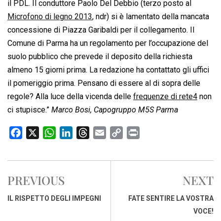
il PDL. Il conduttore Paolo Del Debbio (terzo posto al
Microfono di legno 2013
, ndr) si è lamentato della mancata
concessione di Piazza Garibaldi per il collegamento. Il
Comune di Parma ha un regolamento per l’occupazione del
suolo pubblico che prevede il deposito della richiesta
almeno 15 giorni prima. La redazione ha contattato gli uffici
il pomeriggio prima. Pensano di essere al di sopra delle
regole? Alla luce della vicenda delle
frequenze di rete4
non
ci stupisce.”
Marco Bosi, Capogruppo M5S Parma
F
X
W
L
T
E
C
P
a
h
i
h
m
o
r
c
a
n
r
a
p
i
e
t
k
e
i
y
n
PREVIOUS
NEXT
b
s
e
a
l
L
t
o
A
d
d
i
IL RISPETTO DEGLI IMPEGNI
FATE SENTIRE LA VOSTRA
o
p
I
s
n
VOCE!